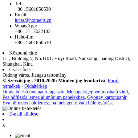
Tel.:
+86 15601850530
Email:
lucas@hotmelts.cn
WhatsApp:
+86 13117022103
Hehe-flm:
+86 15601850530
Központi cím:
111, Building 5, No.1101, Huyi Road, Nanxiang, Jiading District,
Shanghai, Kína
Gyár címe:
Qidong város, Jiangsu tartomány
© Szerzői jog - 2010-2020: Minden jog fenntartva.
Forró
termékek
-
Oldaltérkép
Dupla bélésű öntapadó ragasztó
,
Mosogatógépben mosható vinil
,
Pes hőfúziós lemez alumínium panelekhez
,
Gyöngy kartonpapír
,
Eva hőfúziós hálólemez
,
pa melegen olvadt háló gyártás
,
E-mail küldése
x