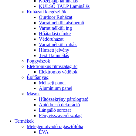
Középtalp laminálás
KÜLSŐ TALP Laminálás
Ruházati kiegészítők
Ourdoor Ruházat
Varrat nélküli alsónemű
Varrat nélküli ing
Hőátadási címke
Védőruházat
Varrat nélküli ruhák
Hímzett jelvény
Textil laminálás
Poggyászok
Elektronikus filmszalag 3c
Elektromos védőtok
Építőanyag
Méhsejt panel
Alumínium panel
Mások
Hűtőszekrény párologtató
Autó belső dekoráció
Lángálló sorozat
Fényvisszaverő szalag
Termékek
Melegen olvadó ragasztófólia
ÉVA