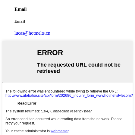
Email
Email
lucas@hotmelts.cn