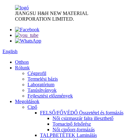
JIANGSU H&H NEW MATERIAL
CORPORATION LIMITED.
English
Otthon
Rólunk
Cégprofil
Termelési bázis
Laboratórium
Tanúsítványok
Fejlesztési előzmények
Megoldások
Cipő
FELSŐ/FŐVÉDŐ Összetétel és formázás
Női csizmaszár falra illeszthető
Tornacipő felsőrész
Női cipőorr-formázás
TALPBETÉTEK Laminálás