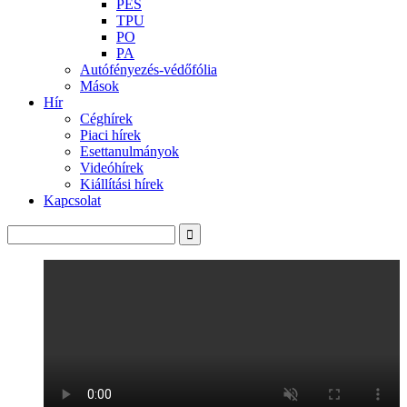
PES
TPU
PO
PA
Autófényezés-védőfólia
Mások
Hír
Céghírek
Piaci hírek
Esettanulmányok
Videóhírek
Kiállítási hírek
Kapcsolat