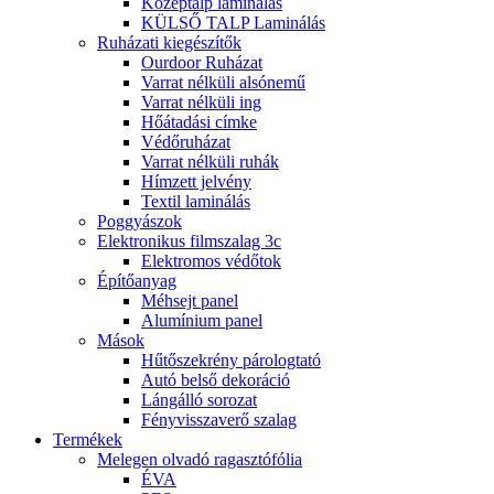
Középtalp laminálás
KÜLSŐ TALP Laminálás
Ruházati kiegészítők
Ourdoor Ruházat
Varrat nélküli alsónemű
Varrat nélküli ing
Hőátadási címke
Védőruházat
Varrat nélküli ruhák
Hímzett jelvény
Textil laminálás
Poggyászok
Elektronikus filmszalag 3c
Elektromos védőtok
Építőanyag
Méhsejt panel
Alumínium panel
Mások
Hűtőszekrény párologtató
Autó belső dekoráció
Lángálló sorozat
Fényvisszaverő szalag
Termékek
Melegen olvadó ragasztófólia
ÉVA