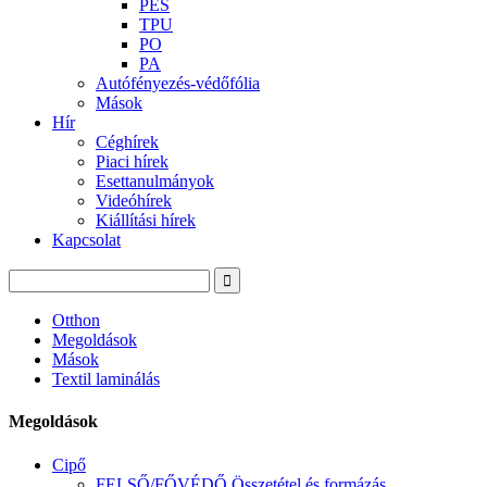
PES
TPU
PO
PA
Autófényezés-védőfólia
Mások
Hír
Céghírek
Piaci hírek
Esettanulmányok
Videóhírek
Kiállítási hírek
Kapcsolat
Otthon
Megoldások
Mások
Textil laminálás
Megoldások
Cipő
FELSŐ/FŐVÉDŐ Összetétel és formázás