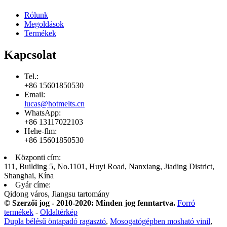
Rólunk
Megoldások
Termékek
Kapcsolat
Tel.:
+86 15601850530
Email:
lucas@hotmelts.cn
WhatsApp:
+86 13117022103
Hehe-flm:
+86 15601850530
Központi cím:
111, Building 5, No.1101, Huyi Road, Nanxiang, Jiading District,
Shanghai, Kína
Gyár címe:
Qidong város, Jiangsu tartomány
© Szerzői jog - 2010-2020: Minden jog fenntartva.
Forró
termékek
-
Oldaltérkép
Dupla bélésű öntapadó ragasztó
,
Mosogatógépben mosható vinil
,