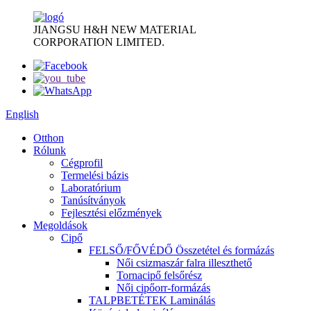
JIANGSU H&H NEW MATERIAL
CORPORATION LIMITED.
English
Otthon
Rólunk
Cégprofil
Termelési bázis
Laboratórium
Tanúsítványok
Fejlesztési előzmények
Megoldások
Cipő
FELSŐ/FŐVÉDŐ Összetétel és formázás
Női csizmaszár falra illeszthető
Tornacipő felsőrész
Női cipőorr-formázás
TALPBETÉTEK Laminálás