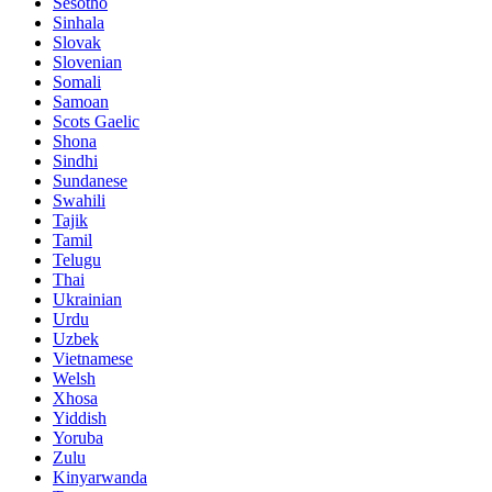
Sesotho
Sinhala
Slovak
Slovenian
Somali
Samoan
Scots Gaelic
Shona
Sindhi
Sundanese
Swahili
Tajik
Tamil
Telugu
Thai
Ukrainian
Urdu
Uzbek
Vietnamese
Welsh
Xhosa
Yiddish
Yoruba
Zulu
Kinyarwanda