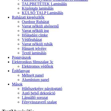
TALPBETÉTEK Laminálás
Középtalp laminálás
KÜLSŐ TALP Laminálás
Ruházati kiegészítők
Ourdoor Ruházat
Varrat nélküli alsónemű
Varrat nélküli ing
Hőátadási címke
Védőruházat
Varrat nélküli ruhák
Hímzett jelvény
Textil laminálás
Poggyászok
Elektronikus filmszalag 3c
Elektromos védőtok
Építőanyag
Méhsejt panel
Alumínium panel
Mások
Hűtőszekrény párologtató
Autó belső dekoráció
Lángálló sorozat
Fényvisszaverő szalag