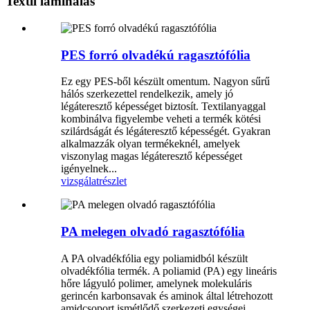
Textil laminálás
PES forró olvadékú ragasztófólia
Ez egy PES-ből készült omentum. Nagyon sűrű
hálós szerkezettel rendelkezik, amely jó
légáteresztő képességet biztosít. Textilanyaggal
kombinálva figyelembe veheti a termék kötési
szilárdságát és légáteresztő képességét. Gyakran
alkalmazzák olyan termékeknél, amelyek
viszonylag magas légáteresztő képességet
igényelnek...
vizsgálat
részlet
PA melegen olvadó ragasztófólia
A PA olvadékfólia egy poliamidból készült
olvadékfólia termék. A poliamid (PA) egy lineáris
hőre lágyuló polimer, amelynek molekuláris
gerincén karbonsavak és aminok által létrehozott
amidcsoport ismétlődő szerkezeti egységei