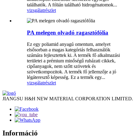
találhatók. A fólián található hidrogénatomok...
vizsgálat
részlet
PA melegen olvadó ragasztófólia
Ez egy poliamid anyagú omentum, amelyet
elsősorban a magas kategóriás felhasználók
számára fejlesztettek ki. A termék fő alkalmazási
területei a prémium minőségű ruházati cikkek,
cipőanyagok, nem szőtt szövetek és
szövetkompozitok. A termék fő jellemzője a jó
légáteresztő képesség. Ez a termék egy...
vizsgálat
részlet
JIANGSU H&H NEW MATERIAL CORPORATION LIMITED.
Információ