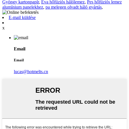
Gyöngy kartonpapír
,
Eva hőfúziós hálólemez
,
Pes hőfúziós lemez
alumínium panelekhez
,
pa melegen olvadt háló gyártás
,
E-mail küldése
x
Email
Email
lucas@hotmelts.cn