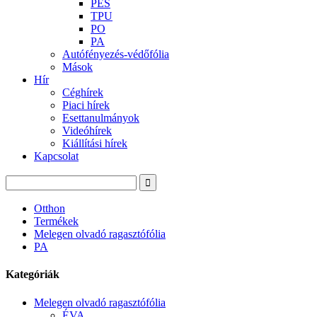
PES
TPU
PO
PA
Autófényezés-védőfólia
Mások
Hír
Céghírek
Piaci hírek
Esettanulmányok
Videóhírek
Kiállítási hírek
Kapcsolat
Otthon
Termékek
Melegen olvadó ragasztófólia
PA
Kategóriák
Melegen olvadó ragasztófólia
ÉVA