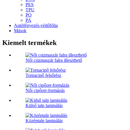
PES
TPU
PO
PA
Autófényezés-védőfólia
Mások
Kiemelt termékek
Női csizmaszár falra illeszthető
Tornacipő felsőrész
Női cipőorr-formázás
Külső talp laminálás
Középtalp laminálás