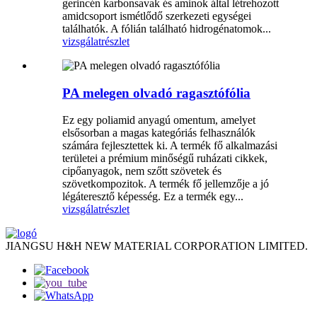
gerincén karbonsavak és aminok által létrehozott
amidcsoport ismétlődő szerkezeti egységei
találhatók. A fólián található hidrogénatomok...
vizsgálat
részlet
PA melegen olvadó ragasztófólia
Ez egy poliamid anyagú omentum, amelyet
elsősorban a magas kategóriás felhasználók
számára fejlesztettek ki. A termék fő alkalmazási
területei a prémium minőségű ruházati cikkek,
cipőanyagok, nem szőtt szövetek és
szövetkompozitok. A termék fő jellemzője a jó
légáteresztő képesség. Ez a termék egy...
vizsgálat
részlet
JIANGSU H&H NEW MATERIAL CORPORATION LIMITED.