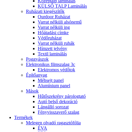
Középtalp laminálás
KÜLSŐ TALP Laminálás
Ruházati kiegészítők
Ourdoor Ruházat
Varrat nélküli alsónemű
Varrat nélküli ing
Hőátadási címke
Védőruházat
Varrat nélküli ruhák
Hímzett jelvény
Textil laminálás
Poggyászok
Elektronikus filmszalag 3c
Elektromos védőtok
Építőanyag
Méhsejt panel
Alumínium panel
Mások
Hűtőszekrény párologtató
Autó belső dekoráció
Lángálló sorozat
Fényvisszaverő szalag
Termékek
Melegen olvadó ragasztófólia
ÉVA