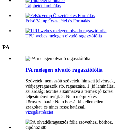
Talpbetét laminálás
Felső/Vemp Összetétel és Formálás
TPU webes melegen olvadó ragasztófólia
PA
PA melegen olvadó ragasztófólia
Szövetek, nem szőtt szövetek, hímzett jelvények,
védjegyragasztók stb. ragasztása. 1. jó laminálási
szilárdság: textilre alkalmazva a termék jó kötési
teljesítményt nyújt. 2. Nem mérgező és
környezetbarát: Nem bocsát ki kellemetlen
szagokat, és nincs rossz hatással...
vizsgálat
részlet