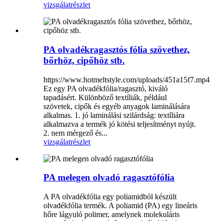
vizsgálat
részlet
PA olvadékragasztós fólia szövethez,
bőrhöz, cipőhöz stb.
https://www.hotmeltstyle.com/uploads/451a15f7.mp4
Ez egy PA olvadékfólia/ragasztó, kiváló
tapadásért. Különböző textíliák, például
szövetek, cipők és egyéb anyagok laminálására
alkalmas. 1. jó laminálási szilárdság: textíliára
alkalmazva a termék jó kötési teljesítményt nyújt.
2. nem mérgező és...
vizsgálat
részlet
PA melegen olvadó ragasztófólia
A PA olvadékfólia egy poliamidból készült
olvadékfólia termék. A poliamid (PA) egy lineáris
hőre lágyuló polimer, amelynek molekuláris