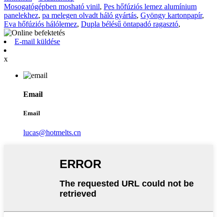
Mosogatógépben mosható vinil
,
Pes hőfúziós lemez alumínium
panelekhez
,
pa melegen olvadt háló gyártás
,
Gyöngy kartonpapír
,
Eva hőfúziós hálólemez
,
Dupla bélésű öntapadó ragasztó
,
E-mail küldése
x
Email
Email
lucas@hotmelts.cn