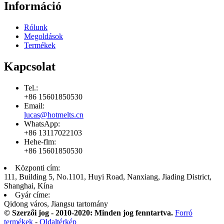
Információ
Rólunk
Megoldások
Termékek
Kapcsolat
Tel.:
+86 15601850530
Email:
lucas@hotmelts.cn
WhatsApp:
+86 13117022103
Hehe-flm:
+86 15601850530
Központi cím:
111, Building 5, No.1101, Huyi Road, Nanxiang, Jiading District,
Shanghai, Kína
Gyár címe:
Qidong város, Jiangsu tartomány
© Szerzői jog - 2010-2020: Minden jog fenntartva.
Forró
termékek
-
Oldaltérkép