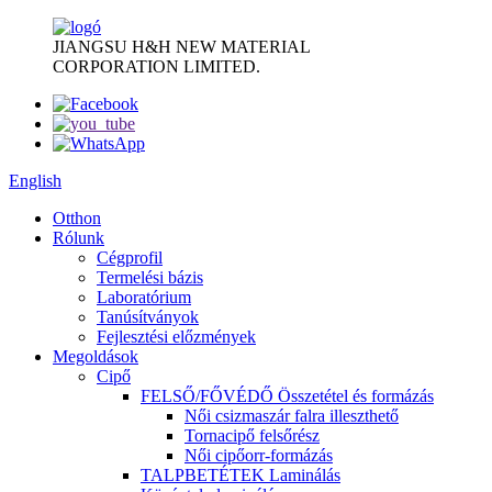
JIANGSU H&H NEW MATERIAL
CORPORATION LIMITED.
English
Otthon
Rólunk
Cégprofil
Termelési bázis
Laboratórium
Tanúsítványok
Fejlesztési előzmények
Megoldások
Cipő
FELSŐ/FŐVÉDŐ Összetétel és formázás
Női csizmaszár falra illeszthető
Tornacipő felsőrész
Női cipőorr-formázás
TALPBETÉTEK Laminálás