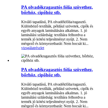
PA olvadékragasztós fólia szövethez,
bőrhöz, cipőhöz stb.
Kiváló tapadású, PA olvadékfólia/ragasztó.
Különböző textíliák, például szövetek, cipők és
egyéb anyagok laminálására alkalmas. 1. jó
laminálási szilárdság: textíliára felhordva a
termék jó kötési teljesítményt nyújt. 2. Nem
mérgező és környezetbarát: Nem bocsát ki...
vizsgálat
részlet
PA olvadékragasztós fólia szövethez,
bőrhöz, cipőhöz stb.
Kiváló tapadású, PA olvadékfólia/ragasztó.
Különböző textíliák, például szövetek, cipők és
egyéb anyagok laminálására alkalmas. 1. jó
laminálási szilárdság: textíliára felhordva a
termék jó kötési teljesítményt nyújt. 2. Nem
mérgező és környezetbarát: Nem bocsát ki...