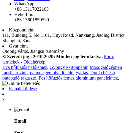
WhatsApp:
+86 13117022103
Hehe-flm:
+86 15601850530
Központi cím:
111, Building 5, No.1101, Huyi Road, Nanxiang, Jiading District,
Shanghai, Kína
Gyár címe:
Qidong város, Jiangsu tartomány
© Szerzői jog - 2010-2020: Minden jog fenntartva.
Forró
termékek
-
Oldaltérkép
Eva hőfúziós hálólemez
,
Gyöngy kartonpapír
,
Mosogatógépben
mosható vinil
,
pa melegen olvadt háló gyártás
,
Dupla bélésű
öntapadó ragasztó
,
Pes hőfúziós lemez alumínium panelekhez
,
E-mail küldése
x
Email
Email