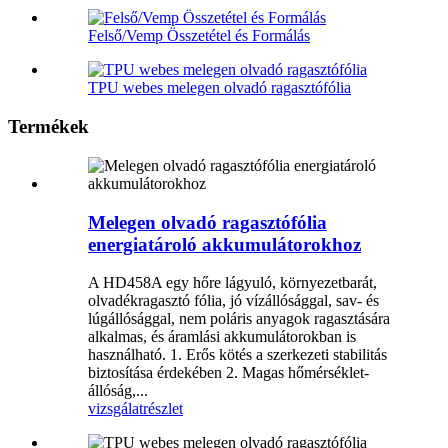
Felső/Vemp Összetétel és Formálás
TPU webes melegen olvadó ragasztófólia
Termékek
Melegen olvadó ragasztófólia
energiatároló akkumulátorokhoz
A HD458A egy hőre lágyuló, környezetbarát,
olvadékragasztó fólia, jó vízállósággal, sav- és
lúgállósággal, nem poláris anyagok ragasztására
alkalmas, és áramlási akkumulátorokban is
használható. 1. Erős kötés a szerkezeti stabilitás
biztosítása érdekében 2. Magas hőmérséklet-
állóság,...
vizsgálat
részlet