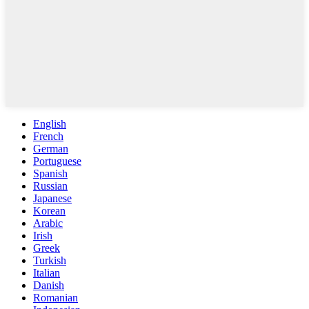
English
French
German
Portuguese
Spanish
Russian
Japanese
Korean
Arabic
Irish
Greek
Turkish
Italian
Danish
Romanian