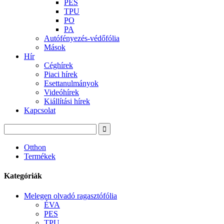
PES
TPU
PO
PA
Autófényezés-védőfólia
Mások
Hír
Céghírek
Piaci hírek
Esettanulmányok
Videóhírek
Kiállítási hírek
Kapcsolat
Otthon
Termékek
Kategóriák
Melegen olvadó ragasztófólia
ÉVA
PES
TPU