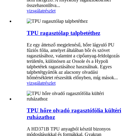
összehasonlítva...
vizsgálat
részlet
TPU ragasztólap talpbetéthez
Ez egy áttetsző megjelenésű, hőre lágyuló PU
fúziós fólia, amelyet általában bőr és szövet
ragasztásához, valamint a cipőanyag-feldolgozás
területén, különösen az Ossole és a Hypoli
talpbetétek ragasztásához használnak. Egyes
talpbetétgyártók az alacsony olvadási
hőmérsékletet részesítik előnyben, míg mások...
vizsgálat
részlet
TPU hőre olvadó ragasztófólia kültéri
ruházathoz
A HD371B TPU anyagból készül bizonyos
módosításokkal és formákkal. Gyakran