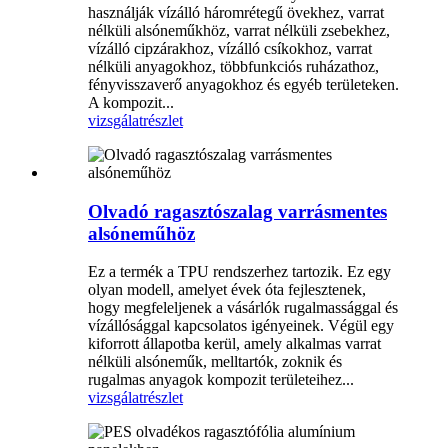
használják vízálló háromrétegű övekhez, varrat
nélküli alsóneműkhöz, varrat nélküli zsebekhez,
vízálló cipzárakhoz, vízálló csíkokhoz, varrat
nélküli anyagokhoz, többfunkciós ruházathoz,
fényvisszaverő anyagokhoz és egyéb területeken.
A kompozit...
vizsgálat
részlet
Olvadó ragasztószalag varrásmentes
alsóneműhöz
Ez a termék a TPU rendszerhez tartozik. Ez egy
olyan modell, amelyet évek óta fejlesztenek,
hogy megfeleljenek a vásárlók rugalmassággal és
vízállósággal kapcsolatos igényeinek. Végül egy
kiforrott állapotba kerül, amely alkalmas varrat
nélküli alsóneműk, melltartók, zoknik és
rugalmas anyagok kompozit területeihez...
vizsgálat
részlet