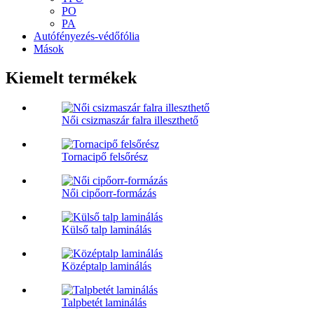
PO
PA
Autófényezés-védőfólia
Mások
Kiemelt termékek
Női csizmaszár falra illeszthető
Tornacipő felsőrész
Női cipőorr-formázás
Külső talp laminálás
Középtalp laminálás
Talpbetét laminálás