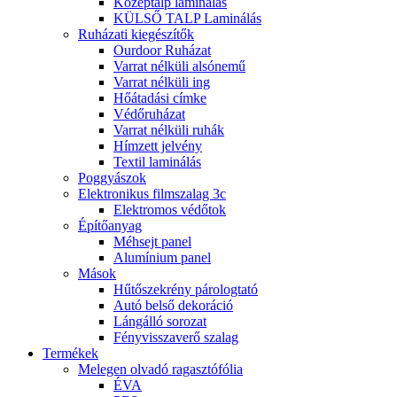
Középtalp laminálás
KÜLSŐ TALP Laminálás
Ruházati kiegészítők
Ourdoor Ruházat
Varrat nélküli alsónemű
Varrat nélküli ing
Hőátadási címke
Védőruházat
Varrat nélküli ruhák
Hímzett jelvény
Textil laminálás
Poggyászok
Elektronikus filmszalag 3c
Elektromos védőtok
Építőanyag
Méhsejt panel
Alumínium panel
Mások
Hűtőszekrény párologtató
Autó belső dekoráció
Lángálló sorozat
Fényvisszaverő szalag
Termékek
Melegen olvadó ragasztófólia
ÉVA