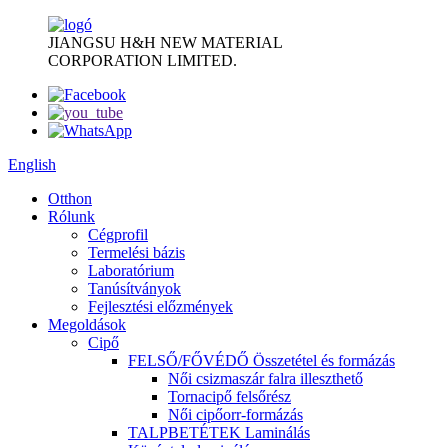
JIANGSU H&H NEW MATERIAL
CORPORATION LIMITED.
English
Otthon
Rólunk
Cégprofil
Termelési bázis
Laboratórium
Tanúsítványok
Fejlesztési előzmények
Megoldások
Cipő
FELSŐ/FŐVÉDŐ Összetétel és formázás
Női csizmaszár falra illeszthető
Tornacipő felsőrész
Női cipőorr-formázás
TALPBETÉTEK Laminálás