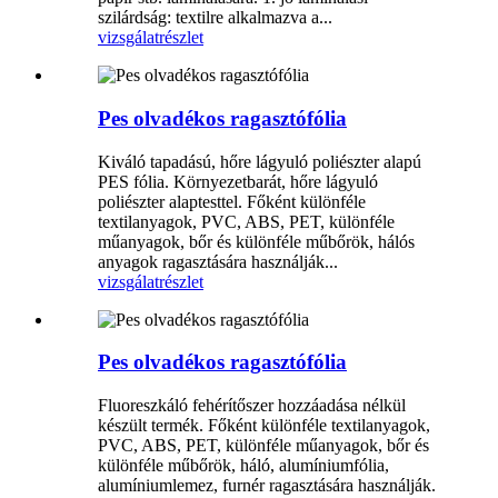
szilárdság: textilre alkalmazva a...
vizsgálat
részlet
Pes olvadékos ragasztófólia
Kiváló tapadású, hőre lágyuló poliészter alapú
PES fólia. Környezetbarát, hőre lágyuló
poliészter alaptesttel. Főként különféle
textilanyagok, PVC, ABS, PET, különféle
műanyagok, bőr és különféle műbőrök, hálós
anyagok ragasztására használják...
vizsgálat
részlet
Pes olvadékos ragasztófólia
Fluoreszkáló fehérítőszer hozzáadása nélkül
készült termék. Főként különféle textilanyagok,
PVC, ABS, PET, különféle műanyagok, bőr és
különféle műbőrök, háló, alumíniumfólia,
alumíniumlemez, furnér ragasztására használják.