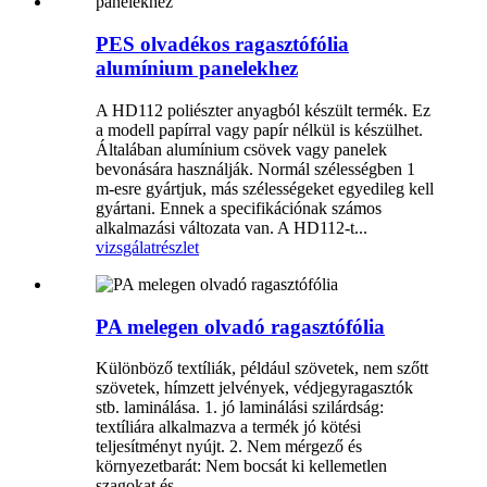
PES olvadékos ragasztófólia
alumínium panelekhez
A HD112 poliészter anyagból készült termék. Ez
a modell papírral vagy papír nélkül is készülhet.
Általában alumínium csövek vagy panelek
bevonására használják. Normál szélességben 1
m-esre gyártjuk, más szélességeket egyedileg kell
gyártani. Ennek a specifikációnak számos
alkalmazási változata van. A HD112-t...
vizsgálat
részlet
PA melegen olvadó ragasztófólia
Különböző textíliák, például szövetek, nem szőtt
szövetek, hímzett jelvények, védjegyragasztók
stb. laminálása. 1. jó laminálási szilárdság:
textíliára alkalmazva a termék jó kötési
teljesítményt nyújt. 2. Nem mérgező és
környezetbarát: Nem bocsát ki kellemetlen
szagokat és...