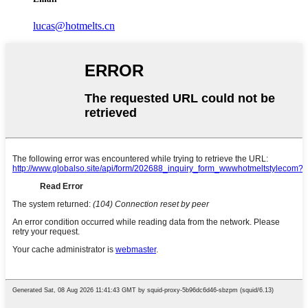
lucas@hotmelts.cn