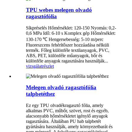
TPU webes melegen olvadó
ragasztófólia
Síkpréselés Hőmérséklet: 120-150 Nyomás: 0,2-
0,6 MPa Idő: 6-10 s Komplex gép Hőmérséklet:
130-170 ℃ Hengersebesség: 5-10 m/perc
Fluoreszcens fehérítőszer hozzáadása nélküli
termék. Főleg különféle textilanyagok, PVC,
ABS, PET, különféle műanyagok, bőr és
különféle anyagok ragasztására használják...
vizsgálat
részlet
Melegen olvadó ragasztófólia
talpbetéthez
Ez egy TPU olvadékragasztó fólia, amely
alkalmas PVC, műbőr, szövet, rost és egyéb,
alacsonyabb hőmérsékletet igénylő anyagok
ragasztására. Általában PU hab talpbetét
gyártására használják, amely környezetbarát és
nem mérgező. A folyékony ragasztókötéssel