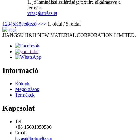
1. jó laminálási szilárdság: textilre alkalmazva a
termék...
vizsgálat
részlet
1
2
3
4
5
Következő >
>>
1. oldal / 5. oldal
JIANGSU H&H NEW MATERIAL CORPORATION LIMITED.
Információ
Rólunk
Megoldások
Termékek
Kapcsolat
Tel.:
+86 15601850530
Email:
lucas@hotmelts.cn