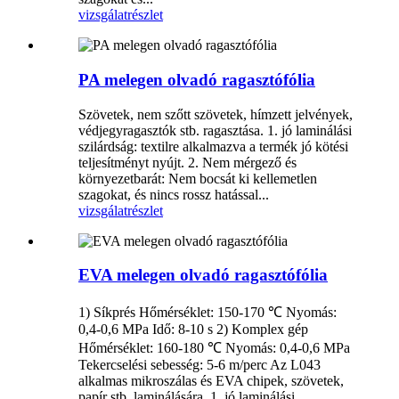
vizsgálat
részlet
PA melegen olvadó ragasztófólia
Szövetek, nem szőtt szövetek, hímzett jelvények,
védjegyragasztók stb. ragasztása. 1. jó laminálási
szilárdság: textilre alkalmazva a termék jó kötési
teljesítményt nyújt. 2. Nem mérgező és
környezetbarát: Nem bocsát ki kellemetlen
szagokat, és nincs rossz hatással...
vizsgálat
részlet
EVA melegen olvadó ragasztófólia
1) Síkprés Hőmérséklet: 150-170 ℃ Nyomás:
0,4-0,6 MPa Idő: 8-10 s 2) Komplex gép
Hőmérséklet: 160-180 ℃ Nyomás: 0,4-0,6 MPa
Tekercselési sebesség: 5-6 m/perc Az L043
alkalmas mikroszálas és EVA chipek, szövetek,
papír stb. laminálására. 1. jó laminálási