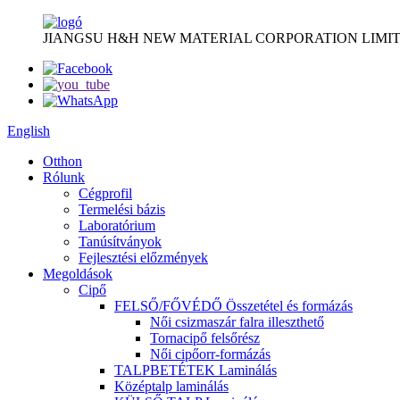
JIANGSU H&H NEW MATERIAL CORPORATION LIMIT
English
Otthon
Rólunk
Cégprofil
Termelési bázis
Laboratórium
Tanúsítványok
Fejlesztési előzmények
Megoldások
Cipő
FELSŐ/FŐVÉDŐ Összetétel és formázás
Női csizmaszár falra illeszthető
Tornacipő felsőrész
Női cipőorr-formázás
TALPBETÉTEK Laminálás
Középtalp laminálás