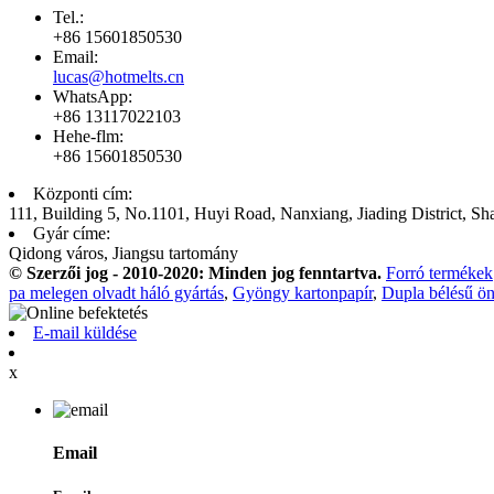
Tel.:
+86 15601850530
Email:
lucas@hotmelts.cn
WhatsApp:
+86 13117022103
Hehe-flm:
+86 15601850530
Központi cím:
111, Building 5, No.1101, Huyi Road, Nanxiang, Jiading District, Sh
Gyár címe:
Qidong város, Jiangsu tartomány
© Szerzői jog - 2010-2020: Minden jog fenntartva.
Forró termékek
pa melegen olvadt háló gyártás
,
Gyöngy kartonpapír
,
Dupla bélésű ön
E-mail küldése
x
Email