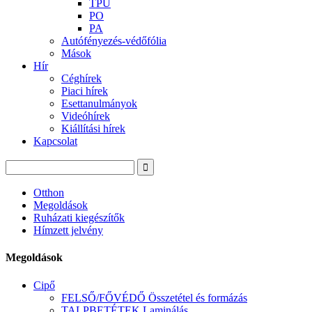
TPU
PO
PA
Autófényezés-védőfólia
Mások
Hír
Céghírek
Piaci hírek
Esettanulmányok
Videóhírek
Kiállítási hírek
Kapcsolat
Otthon
Megoldások
Ruházati kiegészítők
Hímzett jelvény
Megoldások
Cipő
FELSŐ/FŐVÉDŐ Összetétel és formázás
TALPBETÉTEK Laminálás