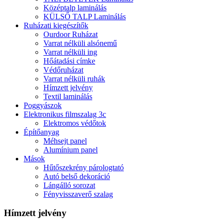
Középtalp laminálás
KÜLSŐ TALP Laminálás
Ruházati kiegészítők
Ourdoor Ruházat
Varrat nélküli alsónemű
Varrat nélküli ing
Hőátadási címke
Védőruházat
Varrat nélküli ruhák
Hímzett jelvény
Textil laminálás
Poggyászok
Elektronikus filmszalag 3c
Elektromos védőtok
Építőanyag
Méhsejt panel
Alumínium panel
Mások
Hűtőszekrény párologtató
Autó belső dekoráció
Lángálló sorozat
Fényvisszaverő szalag
Hímzett jelvény