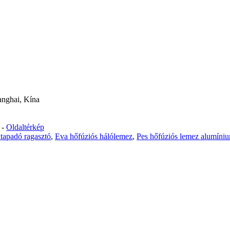
anghai, Kína
-
Oldaltérkép
tapadó ragasztó
,
Eva hőfúziós hálólemez
,
Pes hőfúziós lemez alumíni