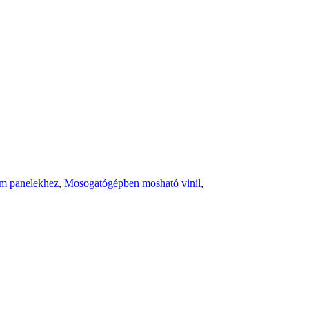
um panelekhez
,
Mosogatógépben mosható vinil
,