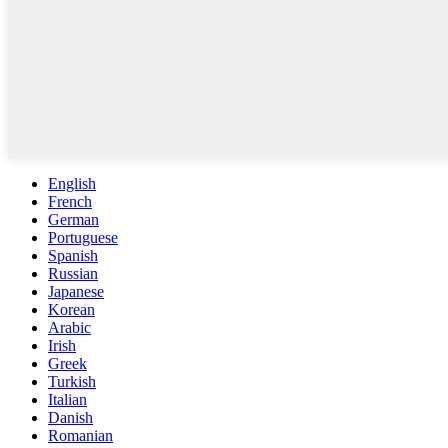
English
French
German
Portuguese
Spanish
Russian
Japanese
Korean
Arabic
Irish
Greek
Turkish
Italian
Danish
Romanian