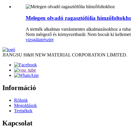
Melegen olvadó ragasztófólia hímzőfoltokh
A termék alkalmas varrásmentes alkalmazásokhoz a ruhaiparb
Nem mérgező és környezetbarát: Nem bocsát ki kellemetl
vizsgálat
részlet
JIANGSU H&H NEW MATERIAL CORPORATION LIMITED.
Információ
Rólunk
Megoldások
Termékek
Kapcsolat