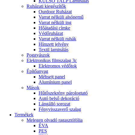
KÜLSŐ TALP Laminálás
Ruházati kiegészítők
Ourdoor Ruházat
Varrat nélküli alsónemű
Varrat nélküli ing
Hőátadási címke
Védőruházat
Varrat nélküli ruhák
Hímzett jelvény
Textil laminálás
Poggyászok
Elektronikus filmszalag 3c
Elektromos védőtok
Építőanyag
Méhsejt panel
Alumínium panel
Mások
Hűtőszekrény párologtató
Autó belső dekoráció
Lángálló sorozat
Fényvisszaverő szalag
Termékek
Melegen olvadó ragasztófólia
ÉVA
PES