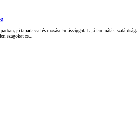
oz
an, jó tapadással és mosási tartóssággal. 1. jó laminálási szilárdság: t
en szagokat és...