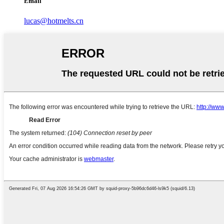
Email
lucas@hotmelts.cn