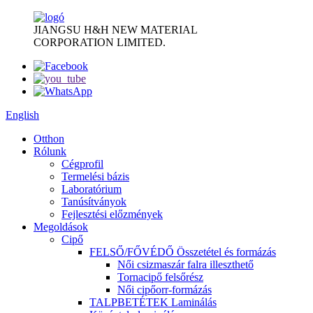
JIANGSU H&H NEW MATERIAL
CORPORATION LIMITED.
English
Otthon
Rólunk
Cégprofil
Termelési bázis
Laboratórium
Tanúsítványok
Fejlesztési előzmények
Megoldások
Cipő
FELSŐ/FŐVÉDŐ Összetétel és formázás
Női csizmaszár falra illeszthető
Tornacipő felsőrész
Női cipőorr-formázás
TALPBETÉTEK Laminálás