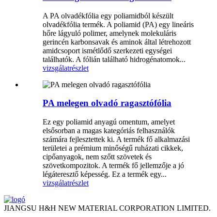
A PA olvadékfólia egy poliamidból készült
olvadékfólia termék. A poliamid (PA) egy lineáris
hőre lágyuló polimer, amelynek molekuláris
gerincén karbonsavak és aminok által létrehozott
amidcsoport ismétlődő szerkezeti egységei
találhatók. A fólián található hidrogénatomok...
vizsgálat
részlet
PA melegen olvadó ragasztófólia
Ez egy poliamid anyagú omentum, amelyet
elsősorban a magas kategóriás felhasználók
számára fejlesztettek ki. A termék fő alkalmazási
területei a prémium minőségű ruházati cikkek,
cipőanyagok, nem szőtt szövetek és
szövetkompozitok. A termék fő jellemzője a jó
légáteresztő képesség. Ez a termék egy...
vizsgálat
részlet
JIANGSU H&H NEW MATERIAL CORPORATION LIMITED.