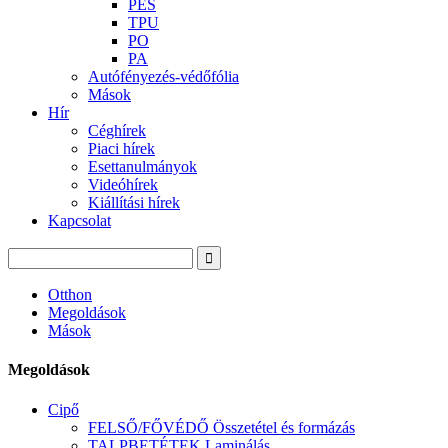
PES
TPU
PO
PA
Autófényezés-védőfólia
Mások
Hír
Céghírek
Piaci hírek
Esettanulmányok
Videóhírek
Kiállítási hírek
Kapcsolat
Otthon
Megoldások
Mások
Megoldások
Cipő
FELSŐ/FŐVÉDŐ Összetétel és formázás
TALPBETÉTEK Laminálás