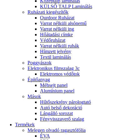
Középtalp laminálás
KÜLSŐ TALP Laminálás
Ruházati kiegészítők
Ourdoor Ruházat
Varrat nélküli alsónemű
Varrat nélküli ing
Hőátadási címke
Védőruházat
Varrat nélküli ruhák
Hímzett jelvény
Textil laminálás
Poggyászok
Elektronikus filmszalag 3c
Elektromos védőtok
Építőanyag
Méhsejt panel
Alumínium panel
Mások
Hűtőszekrény párologtató
Autó belső dekoráció
Lángálló sorozat
Fényvisszaverő szalag
Termékek
Melegen olvadó ragasztófólia
ÉVA