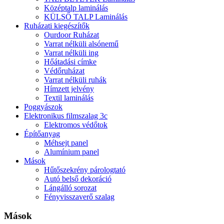
Középtalp laminálás
KÜLSŐ TALP Laminálás
Ruházati kiegészítők
Ourdoor Ruházat
Varrat nélküli alsónemű
Varrat nélküli ing
Hőátadási címke
Védőruházat
Varrat nélküli ruhák
Hímzett jelvény
Textil laminálás
Poggyászok
Elektronikus filmszalag 3c
Elektromos védőtok
Építőanyag
Méhsejt panel
Alumínium panel
Mások
Hűtőszekrény párologtató
Autó belső dekoráció
Lángálló sorozat
Fényvisszaverő szalag
Mások