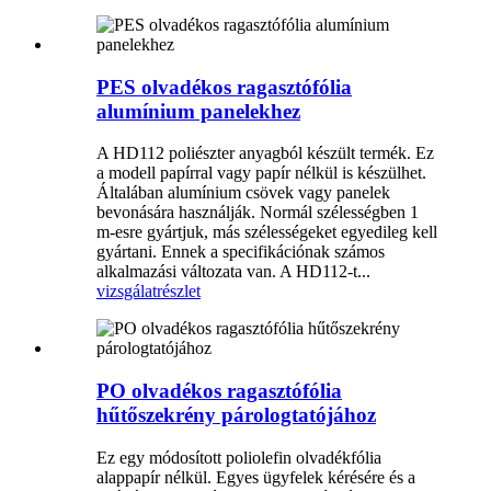
PES olvadékos ragasztófólia
alumínium panelekhez
A HD112 poliészter anyagból készült termék. Ez
a modell papírral vagy papír nélkül is készülhet.
Általában alumínium csövek vagy panelek
bevonására használják. Normál szélességben 1
m-esre gyártjuk, más szélességeket egyedileg kell
gyártani. Ennek a specifikációnak számos
alkalmazási változata van. A HD112-t...
vizsgálat
részlet
PO olvadékos ragasztófólia
hűtőszekrény párologtatójához
Ez egy módosított poliolefin olvadékfólia
alappapír nélkül. Egyes ügyfelek kérésére és a