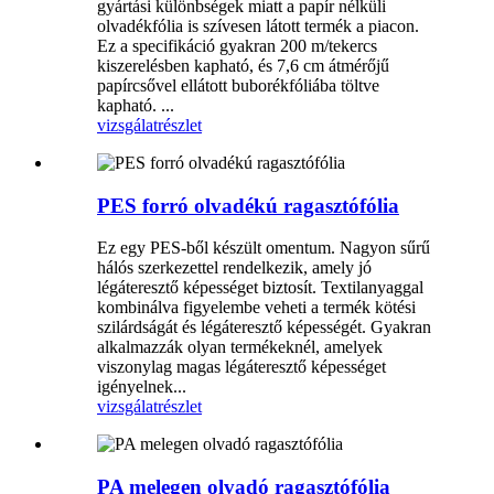
gyártási különbségek miatt a papír nélküli
olvadékfólia is szívesen látott termék a piacon.
Ez a specifikáció gyakran 200 m/tekercs
kiszerelésben kapható, és 7,6 cm átmérőjű
papírcsővel ellátott buborékfóliába töltve
kapható. ...
vizsgálat
részlet
PES forró olvadékú ragasztófólia
Ez egy PES-ből készült omentum. Nagyon sűrű
hálós szerkezettel rendelkezik, amely jó
légáteresztő képességet biztosít. Textilanyaggal
kombinálva figyelembe veheti a termék kötési
szilárdságát és légáteresztő képességét. Gyakran
alkalmazzák olyan termékeknél, amelyek
viszonylag magas légáteresztő képességet
igényelnek...
vizsgálat
részlet
PA melegen olvadó ragasztófólia