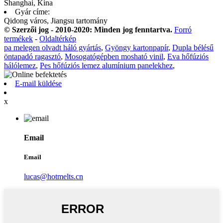
Shanghai, Kína
Gyár címe:
Qidong város, Jiangsu tartomány
© Szerzői jog - 2010-2020: Minden jog fenntartva.
Forró
termékek
-
Oldaltérkép
pa melegen olvadt háló gyártás
,
Gyöngy kartonpapír
,
Dupla bélésű
öntapadó ragasztó
,
Mosogatógépben mosható vinil
,
Eva hőfúziós
hálólemez
,
Pes hőfúziós lemez alumínium panelekhez
,
E-mail küldése
x
Email
Email
lucas@hotmelts.cn