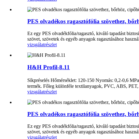
PES olvadékos ragasztófólia szövethez, bőrh
Ez egy PES olvadékfólia/ragasztó, kiváló tapadást biztosí
szövet, szövetek és egyéb anyagok ragasztásához használjá
vizsgálat
részlet
H&H Profil-8.11
Síkpréselés Hőmérséklet: 120-150 Nyomás: 0,2-0,6 MPa 
termék. Főleg különféle textilanyagok, PVC, ABS, PET, 
vizsgálat
részlet
PES olvadékos ragasztófólia szövethez, bőrh
Ez egy PES olvadékfólia/ragasztó, kiváló tapadást biztosí
szövet, szövetek és egyéb anyagok ragasztásához használjá
vizsgálat
részlet