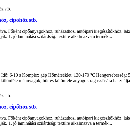
öz, cipőhöz stb.
tva. Főként cipőanyagokhoz, ruházathoz, autóipari kiegészítőkhöz, lakás
k. 1. jó laminálási szilárdság: textilre alkalmazva a termék...
Idő: 6-10 s Komplex gép Hőmérséklet: 130-170 ℃ Hengersebesség: 5-1
különféle műanyagok, bőr és különféle anyagok ragasztására használjá
öz, cipőhöz stb.
tva. Főként cipőanyagokhoz, ruházathoz, autóipari kiegészítőkhöz, lakás
k. 1. jó laminálási szilárdság: textilre alkalmazva a termék...