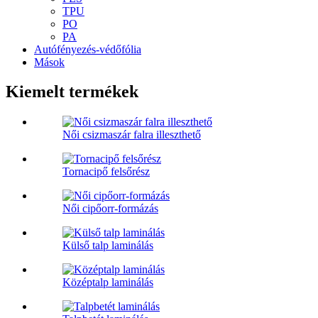
TPU
PO
PA
Autófényezés-védőfólia
Mások
Kiemelt termékek
Női csizmaszár falra illeszthető
Tornacipő felsőrész
Női cipőorr-formázás
Külső talp laminálás
Középtalp laminálás