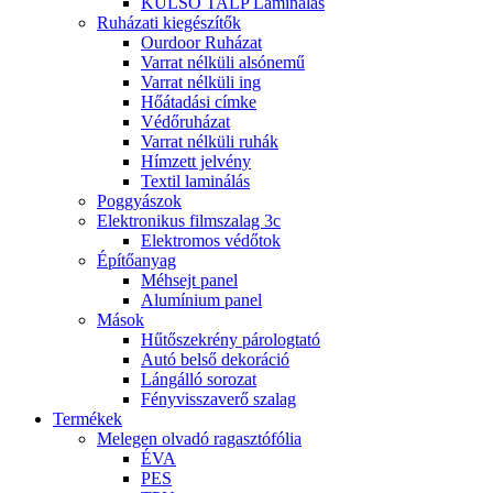
KÜLSŐ TALP Laminálás
Ruházati kiegészítők
Ourdoor Ruházat
Varrat nélküli alsónemű
Varrat nélküli ing
Hőátadási címke
Védőruházat
Varrat nélküli ruhák
Hímzett jelvény
Textil laminálás
Poggyászok
Elektronikus filmszalag 3c
Elektromos védőtok
Építőanyag
Méhsejt panel
Alumínium panel
Mások
Hűtőszekrény párologtató
Autó belső dekoráció
Lángálló sorozat
Fényvisszaverő szalag
Termékek
Melegen olvadó ragasztófólia
ÉVA
PES