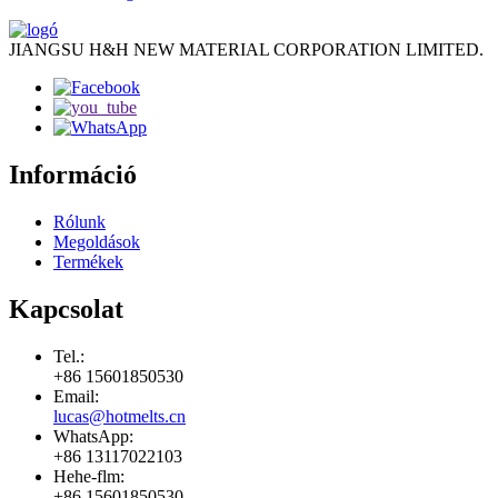
JIANGSU H&H NEW MATERIAL CORPORATION LIMITED.
Információ
Rólunk
Megoldások
Termékek
Kapcsolat
Tel.:
+86 15601850530
Email:
lucas@hotmelts.cn
WhatsApp:
+86 13117022103
Hehe-flm:
+86 15601850530