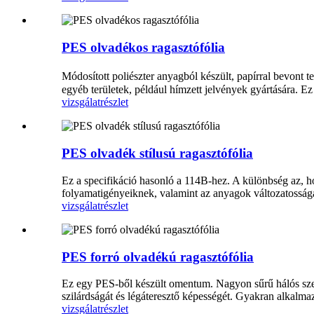
PES olvadékos ragasztófólia
Módosított poliészter anyagból készült, papírral bevont 
egyéb területek, például hímzett jelvények gyártására. E
vizsgálat
részlet
PES olvadék stílusú ragasztófólia
Ez a specifikáció hasonló a 114B-hez. A különbség az, h
folyamatigényeiknek, valamint az anyagok változatosságá
vizsgálat
részlet
PES forró olvadékú ragasztófólia
Ez egy PES-ből készült omentum. Nagyon sűrű hálós szerk
szilárdságát és légáteresztő képességét. Gyakran alkalm
vizsgálat
részlet