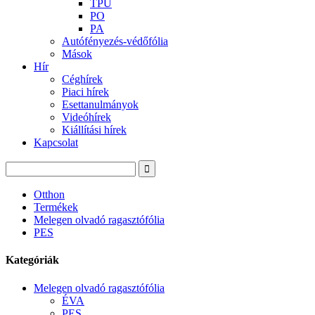
TPU
PO
PA
Autófényezés-védőfólia
Mások
Hír
Céghírek
Piaci hírek
Esettanulmányok
Videóhírek
Kiállítási hírek
Kapcsolat
Otthon
Termékek
Melegen olvadó ragasztófólia
PES
Kategóriák
Melegen olvadó ragasztófólia
ÉVA
PES