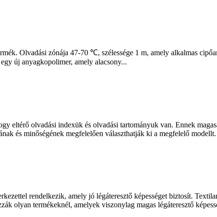
termék. Olvadási zónája 47-70 ℃, szélessége 1 m, amely alkalmas cipőan
z egy új anyagkopolimer, amely alacsony...
ogy eltérő olvadási indexük és olvadási tartományuk van. Ennek magasa
nak és minőségének megfelelően választhatják ki a megfelelő modellt. 
ezettel rendelkezik, amely jó légáteresztő képességet biztosít. Textil
azzák olyan termékeknél, amelyek viszonylag magas légáteresztő képessé