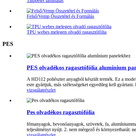
Talpbetét laminálás
Felső/Vemp Összetétel és Formálás
TPU webes melegen olvadó ragasztófólia
PES
PES olvadékos ragasztófólia alumínium pa
A HD112 poliészter anyagból készült termék. Ez a modell
esre gyártjuk, más szélességeket egyedileg kell gyártani
vizsgálat
részlet
Pes olvadékos ragasztófólia
fémanyagok, bevonóanyagok, szövetek, fa, alumíniummal be
teljesítményt nyújt. 2. nem mérgező és környezetbarát: n
vizsgálat
részlet