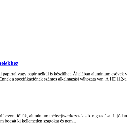
nelekhez
 papírral vagy papír nélkül is készülhet. Általában alumínium csövek
. Ennek a specifikációnak számos alkalmazási változata van. A HD112-t.
vont fóliák, alumínium méhsejtszerkezetek stb. ragasztása. 1. jó laminá
em bocsát ki kellemetlen szagokat és nem...