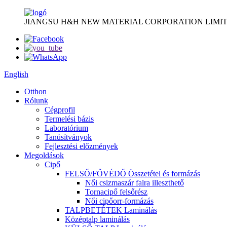
JIANGSU H&H NEW MATERIAL CORPORATION LIMIT
English
Otthon
Rólunk
Cégprofil
Termelési bázis
Laboratórium
Tanúsítványok
Fejlesztési előzmények
Megoldások
Cipő
FELSŐ/FŐVÉDŐ Összetétel és formázás
Női csizmaszár falra illeszthető
Tornacipő felsőrész
Női cipőorr-formázás
TALPBETÉTEK Laminálás
Középtalp laminálás