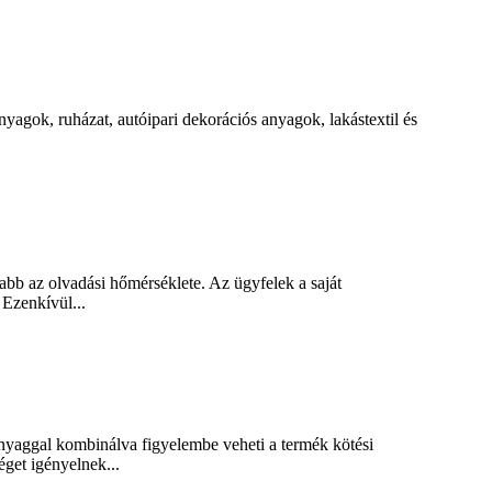
yagok, ruházat, autóipari dekorációs anyagok, lakástextil és
bb az olvadási hőmérséklete. Az ügyfelek a saját
Ezenkívül...
anyaggal kombinálva figyelembe veheti a termék kötési
get igényelnek...