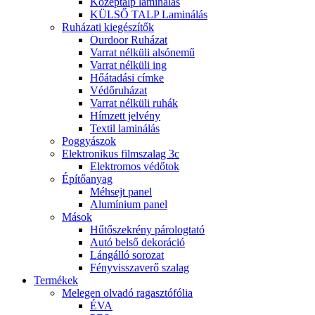
Középtalp laminálás
KÜLSŐ TALP Laminálás
Ruházati kiegészítők
Ourdoor Ruházat
Varrat nélküli alsónemű
Varrat nélküli ing
Hőátadási címke
Védőruházat
Varrat nélküli ruhák
Hímzett jelvény
Textil laminálás
Poggyászok
Elektronikus filmszalag 3c
Elektromos védőtok
Építőanyag
Méhsejt panel
Alumínium panel
Mások
Hűtőszekrény párologtató
Autó belső dekoráció
Lángálló sorozat
Fényvisszaverő szalag
Termékek
Melegen olvadó ragasztófólia
ÉVA