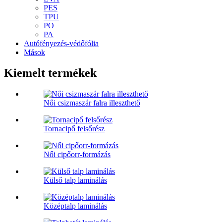
PES
TPU
PO
PA
Autófényezés-védőfólia
Mások
Kiemelt termékek
Női csizmaszár falra illeszthető
Tornacipő felsőrész
Női cipőorr-formázás
Külső talp laminálás
Középtalp laminálás