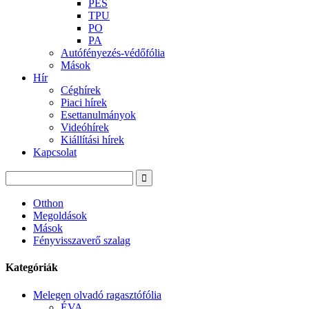
PES
TPU
PO
PA
Autófényezés-védőfólia
Mások
Hír
Céghírek
Piaci hírek
Esettanulmányok
Videóhírek
Kiállítási hírek
Kapcsolat
Otthon
Megoldások
Mások
Fényvisszaverő szalag
Kategóriák
Melegen olvadó ragasztófólia
ÉVA