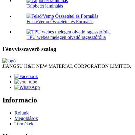
Talpbetét laminálás
Felső/Vemp Összetétel és Formálás
TPU webes melegen olvadó ragasztófólia
Fényvisszaverő szalag
JIANGSU H&H NEW MATERIAL CORPORATION LIMITED.
Információ
Rólunk
Megoldások
Termékek