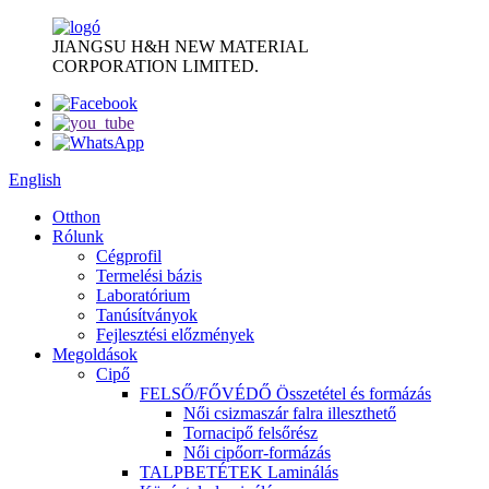
JIANGSU H&H NEW MATERIAL
CORPORATION LIMITED.
English
Otthon
Rólunk
Cégprofil
Termelési bázis
Laboratórium
Tanúsítványok
Fejlesztési előzmények
Megoldások
Cipő
FELSŐ/FŐVÉDŐ Összetétel és formázás
Női csizmaszár falra illeszthető
Tornacipő felsőrész
Női cipőorr-formázás
TALPBETÉTEK Laminálás