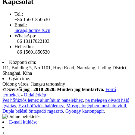
Kapcsolat
Tel.:
+86 15601850530
Email:
lucas@hotmelts.cn
WhatsApp:
+86 13117022103
Hehe-flm:
+86 15601850530
Központi cím:
111, Building 5, No.1101, Huyi Road, Nanxiang, Jiading District,
Shanghai, Kína
Gyár címe:
Qidong város, Jiangsu tartomány
© Szerzői jog - 2010-2020: Minden jog fenntartva.
Forró
termékek
-
Oldaltérkép
Pes hőfúziós lemez alumínium panelekhez
,
pa melegen olvadt háló
gyártás
,
Eva hőfúziós hálólemez
,
Mosogatógépben mosható vinil
,
Dupla bélésű öntapadó ragasztó
,
Gyöngy kartonpapír
,
E-mail küldése
x