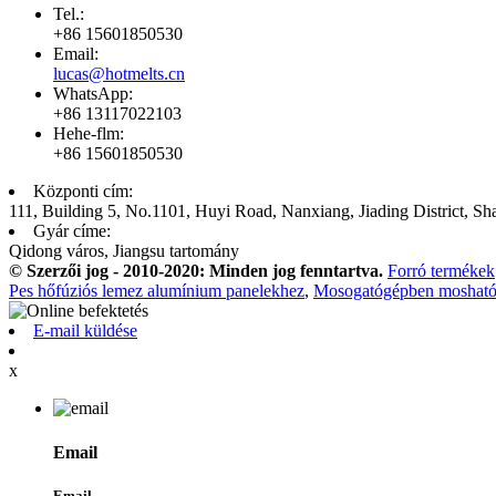
Tel.:
+86 15601850530
Email:
lucas@hotmelts.cn
WhatsApp:
+86 13117022103
Hehe-flm:
+86 15601850530
Központi cím:
111, Building 5, No.1101, Huyi Road, Nanxiang, Jiading District, Sh
Gyár címe:
Qidong város, Jiangsu tartomány
© Szerzői jog - 2010-2020: Minden jog fenntartva.
Forró termékek
Pes hőfúziós lemez alumínium panelekhez
,
Mosogatógépben mosható 
E-mail küldése
x
Email
Email