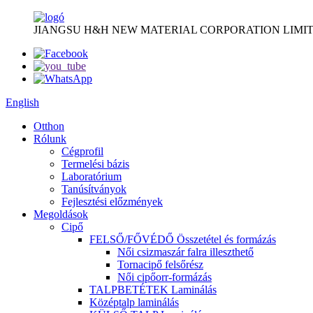
JIANGSU H&H NEW MATERIAL CORPORATION LIMIT
English
Otthon
Rólunk
Cégprofil
Termelési bázis
Laboratórium
Tanúsítványok
Fejlesztési előzmények
Megoldások
Cipő
FELSŐ/FŐVÉDŐ Összetétel és formázás
Női csizmaszár falra illeszthető
Tornacipő felsőrész
Női cipőorr-formázás
TALPBETÉTEK Laminálás
Középtalp laminálás