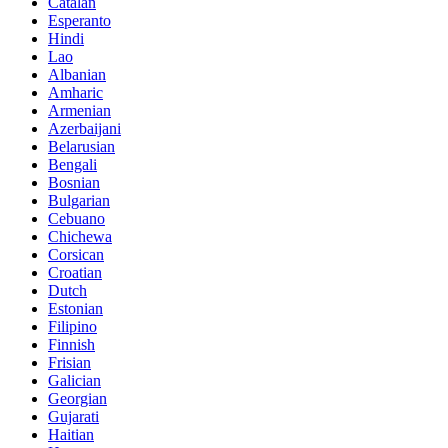
Catalan
Esperanto
Hindi
Lao
Albanian
Amharic
Armenian
Azerbaijani
Belarusian
Bengali
Bosnian
Bulgarian
Cebuano
Chichewa
Corsican
Croatian
Dutch
Estonian
Filipino
Finnish
Frisian
Galician
Georgian
Gujarati
Haitian