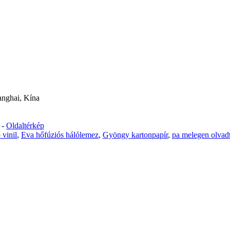
anghai, Kína
-
Oldaltérkép
vinil
,
Eva hőfúziós hálólemez
,
Gyöngy kartonpapír
,
pa melegen olvadt