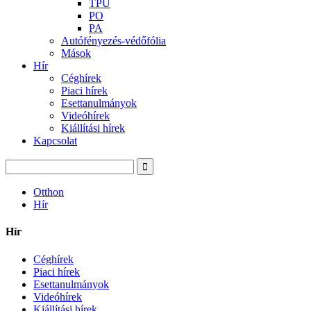
TPU
PO
PA
Autófényezés-védőfólia
Mások
Hír
Céghírek
Piaci hírek
Esettanulmányok
Videóhírek
Kiállítási hírek
Kapcsolat
Otthon
Hír
Hír
Céghírek
Piaci hírek
Esettanulmányok
Videóhírek
Kiállítási hírek