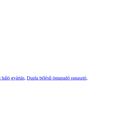
 háló gyártás
,
Dupla bélésű öntapadó ragasztó
,