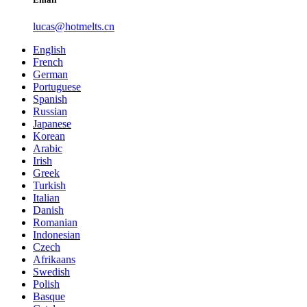
lucas@hotmelts.cn
English
French
German
Portuguese
Spanish
Russian
Japanese
Korean
Arabic
Irish
Greek
Turkish
Italian
Danish
Romanian
Indonesian
Czech
Afrikaans
Swedish
Polish
Basque