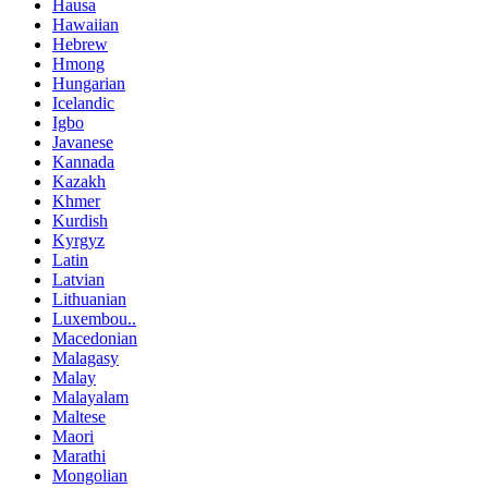
Hausa
Hawaiian
Hebrew
Hmong
Hungarian
Icelandic
Igbo
Javanese
Kannada
Kazakh
Khmer
Kurdish
Kyrgyz
Latin
Latvian
Lithuanian
Luxembou..
Macedonian
Malagasy
Malay
Malayalam
Maltese
Maori
Marathi
Mongolian