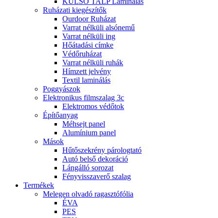
KÜLSŐ TALP Laminálás
Ruházati kiegészítők
Ourdoor Ruházat
Varrat nélküli alsónemű
Varrat nélküli ing
Hőátadási címke
Védőruházat
Varrat nélküli ruhák
Hímzett jelvény
Textil laminálás
Poggyászok
Elektronikus filmszalag 3c
Elektromos védőtok
Építőanyag
Méhsejt panel
Alumínium panel
Mások
Hűtőszekrény párologtató
Autó belső dekoráció
Lángálló sorozat
Fényvisszaverő szalag
Termékek
Melegen olvadó ragasztófólia
ÉVA
PES