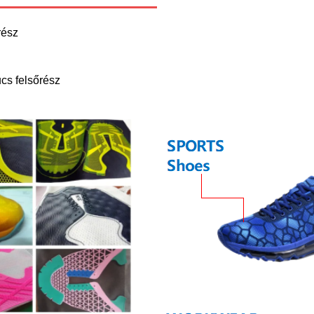
rész
ucs felsőrész