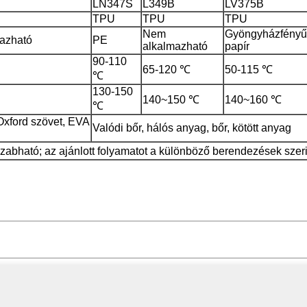
LN347S
L349B
LV375B
TPU
TPU
TPU
Nem
Gyöngyházfényű
azható
PE
alkalmazható
papír
90-110
65-120 ℃
50-115 ℃
℃
130-150
140~150 ℃
140~160 ℃
℃
Oxford szövet, EVA
Valódi bőr, hálós anyag, bőr, kötött anyag
zabható; az ajánlott folyamatot a különböző berendezések szeri