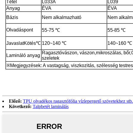
Tétel
L033A
L039
Anyag
ÉVA
ÉVA
Bázis
Nem alkalmazható
Nem alkalm
Olvadáspont
55-75 ℃
55-85 ℃
Javaslat
Kötés
℃
120~140 ℃
140~160 ℃
Ragasztóvászon, vászon,
mikroszálas, bőr,
Lamináló anyag
szeletek
※Megjegyzések: A vastagság, viszkozitás, szélesség testres
Előző:
TPU olvadékos ragasztófólia vízlepergető szövetekhez stb.
Következő:
Talpbetét laminálás