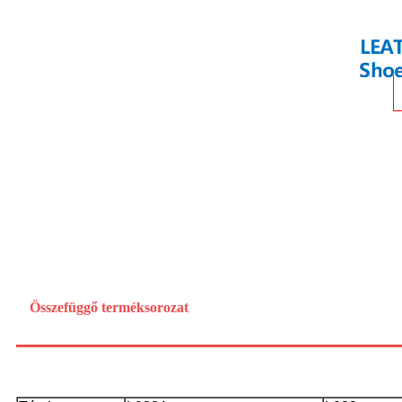
Összefüggő
terméksorozat