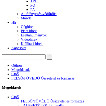
TPU
PO
PA
Autófényezés-védőfólia
Mások
Hír
Céghírek
Piaci hírek
Esettanulmányok
Videóhírek
Kiállítási hírek
Kapcsolat
Otthon
Megoldások
Cipő
FELSŐ/FŐVÉDŐ Összetétel és formázás
Megoldások
Cipő
FELSŐ/FŐVÉDŐ Összetétel és formázás
TALPBETÉTEK Laminálás