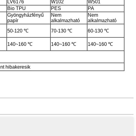
LV6176
W102
W501
Bio TPU
PES
PA
Gyöngyházfényű
Nem
Nem
papír
alkalmazható
alkalmazható
50-120 ℃
70-130 ℃
60-130 ℃
140~160 ℃
140~160 ℃
140~160 ℃
nt hibakeresik