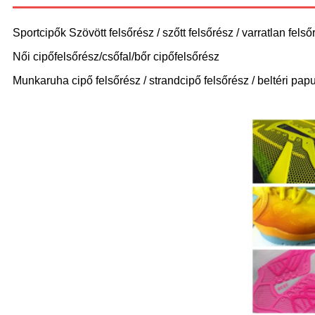
Sportcipők Szövött felsőrész / szőtt felsőrész / varratlan felső
Női cipőfelsőrész/csőfal/bőr cipőfelsőrész
Munkaruha cipő felsőrész / strandcipő felsőrész / beltéri pap