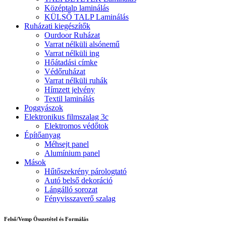
Középtalp laminálás
KÜLSŐ TALP Laminálás
Ruházati kiegészítők
Ourdoor Ruházat
Varrat nélküli alsónemű
Varrat nélküli ing
Hőátadási címke
Védőruházat
Varrat nélküli ruhák
Hímzett jelvény
Textil laminálás
Poggyászok
Elektronikus filmszalag 3c
Elektromos védőtok
Építőanyag
Méhsejt panel
Alumínium panel
Mások
Hűtőszekrény párologtató
Autó belső dekoráció
Lángálló sorozat
Fényvisszaverő szalag
Felső/Vemp Összetétel és Formálás