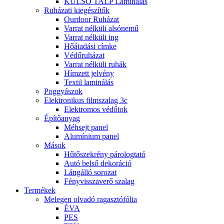
KÜLSŐ TALP Laminálás
Ruházati kiegészítők
Ourdoor Ruházat
Varrat nélküli alsónemű
Varrat nélküli ing
Hőátadási címke
Védőruházat
Varrat nélküli ruhák
Hímzett jelvény
Textil laminálás
Poggyászok
Elektronikus filmszalag 3c
Elektromos védőtok
Építőanyag
Méhsejt panel
Alumínium panel
Mások
Hűtőszekrény párologtató
Autó belső dekoráció
Lángálló sorozat
Fényvisszaverő szalag
Termékek
Melegen olvadó ragasztófólia
ÉVA
PES