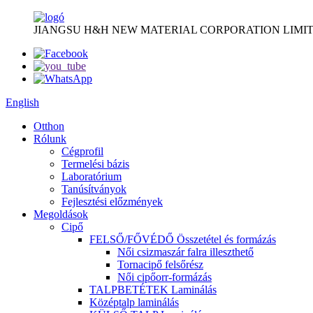
JIANGSU H&H NEW MATERIAL CORPORATION LIMIT
English
Otthon
Rólunk
Cégprofil
Termelési bázis
Laboratórium
Tanúsítványok
Fejlesztési előzmények
Megoldások
Cipő
FELSŐ/FŐVÉDŐ Összetétel és formázás
Női csizmaszár falra illeszthető
Tornacipő felsőrész
Női cipőorr-formázás
TALPBETÉTEK Laminálás
Középtalp laminálás