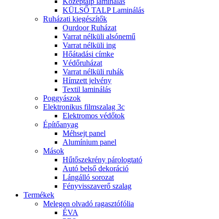
Középtalp laminálás
KÜLSŐ TALP Laminálás
Ruházati kiegészítők
Ourdoor Ruházat
Varrat nélküli alsónemű
Varrat nélküli ing
Hőátadási címke
Védőruházat
Varrat nélküli ruhák
Hímzett jelvény
Textil laminálás
Poggyászok
Elektronikus filmszalag 3c
Elektromos védőtok
Építőanyag
Méhsejt panel
Alumínium panel
Mások
Hűtőszekrény párologtató
Autó belső dekoráció
Lángálló sorozat
Fényvisszaverő szalag
Termékek
Melegen olvadó ragasztófólia
ÉVA