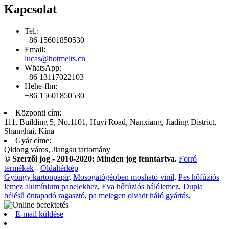
Kapcsolat
Tel.:
+86 15601850530
Email:
lucas@hotmelts.cn
WhatsApp:
+86 13117022103
Hehe-flm:
+86 15601850530
Központi cím:
111, Building 5, No.1101, Huyi Road, Nanxiang, Jiading District,
Shanghai, Kína
Gyár címe:
Qidong város, Jiangsu tartomány
© Szerzői jog - 2010-2020: Minden jog fenntartva.
Forró
termékek
-
Oldaltérkép
Gyöngy kartonpapír
,
Mosogatógépben mosható vinil
,
Pes hőfúziós
lemez alumínium panelekhez
,
Eva hőfúziós hálólemez
,
Dupla
bélésű öntapadó ragasztó
,
pa melegen olvadt háló gyártás
,
E-mail küldése