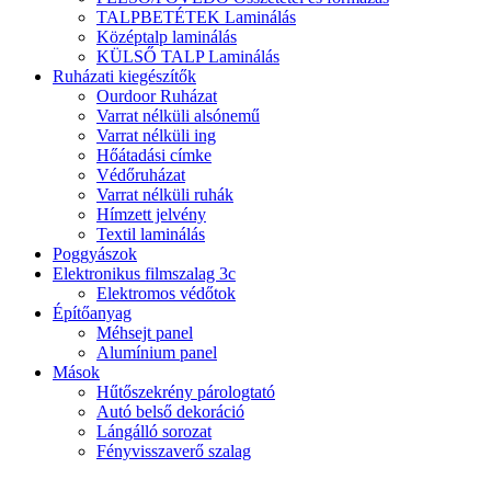
TALPBETÉTEK Laminálás
Középtalp laminálás
KÜLSŐ TALP Laminálás
Ruházati kiegészítők
Ourdoor Ruházat
Varrat nélküli alsónemű
Varrat nélküli ing
Hőátadási címke
Védőruházat
Varrat nélküli ruhák
Hímzett jelvény
Textil laminálás
Poggyászok
Elektronikus filmszalag 3c
Elektromos védőtok
Építőanyag
Méhsejt panel
Alumínium panel
Mások
Hűtőszekrény párologtató
Autó belső dekoráció
Lángálló sorozat
Fényvisszaverő szalag