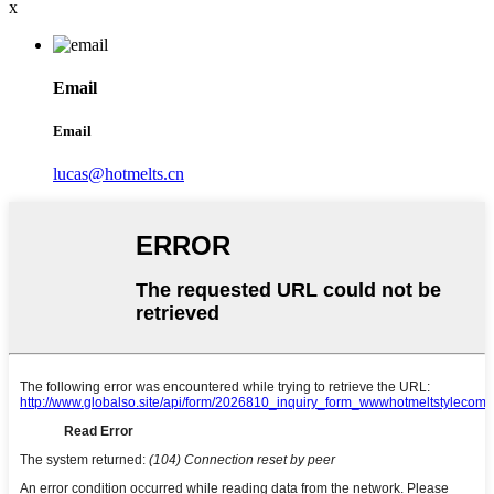
x
Email
Email
lucas@hotmelts.cn