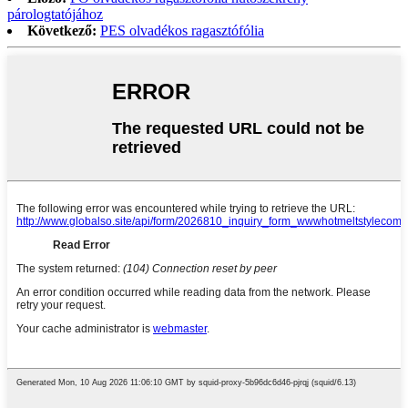
párologtatójához
Következő:
PES olvadékos ragasztófólia