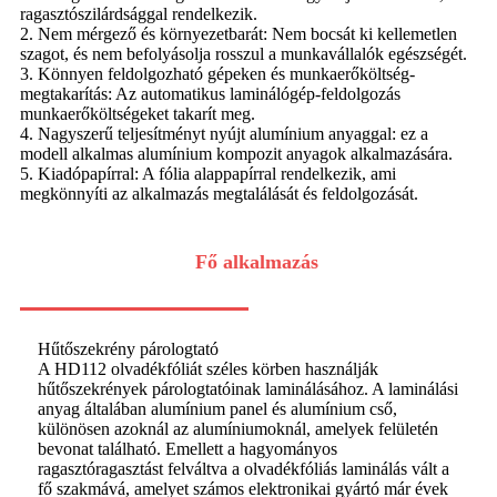
ragasztószilárdsággal rendelkezik.
2. Nem mérgező és környezetbarát: Nem bocsát ki kellemetlen
szagot, és nem befolyásolja rosszul a munkavállalók egészségét.
3. Könnyen feldolgozható gépeken és munkaerőköltség-
megtakarítás: Az automatikus laminálógép-feldolgozás
munkaerőköltségeket takarít meg.
4. Nagyszerű teljesítményt nyújt alumínium anyaggal: ez a
modell alkalmas alumínium kompozit anyagok alkalmazására.
5. Kiadópapírral: A fólia alappapírral rendelkezik, ami
megkönnyíti az alkalmazás megtalálását és feldolgozását.
Fő alkalmazás
Hűtőszekrény párologtató
A HD112 olvadékfóliát széles körben használják
hűtőszekrények párologtatóinak laminálásához. A laminálási
anyag általában alumínium panel és alumínium cső,
különösen azoknál az alumíniumoknál, amelyek felületén
bevonat található. Emellett a hagyományos
ragasztóragasztást felváltva a olvadékfóliás laminálás vált a
fő szakmává, amelyet számos elektronikai gyártó már évek