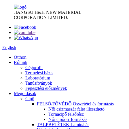
JIANGSU H&H NEW MATERIAL
CORPORATION LIMITED.
English
Otthon
Rólunk
Cégprofil
Termelési bázis
Laboratórium
Tanúsítványok
Fejlesztési előzmények
Megoldások
Cipő
FELSŐ/FŐVÉDŐ Összetétel és formázás
Női csizmaszár falra illeszthető
Tornacipő felsőrész
Női cipőorr-formázás
TALPBETÉTEK Laminálás