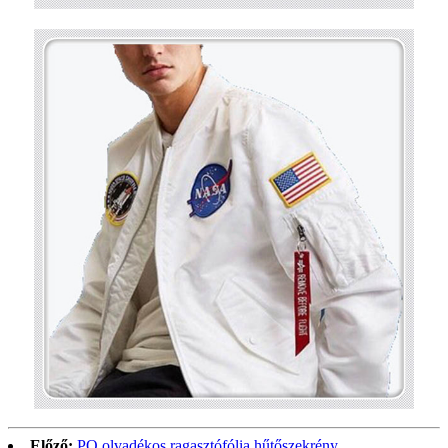
Előző:
PO olvadékos ragasztófólia hűtőszekrény