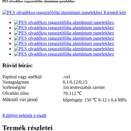
PES olvadékos ragasztófólia alumínium panelekhez
Rövid leírás:
Papírral vagy anélkül
-vel
Vastagság/mm
0,1/0,12/0,15
Szélesség/m/
1m testreszabás szerint
Olvadási zóna
70-112 ℃
Működő vízi jármű
hőprésgép: 150 ℃ 8-12 s 0,4 MPa
Küldjön nekünk e-mailt
Termék részletei