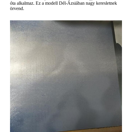
óta alkalmaz. Ez a modell Dél-Ázsiában nagy keresletnek
örvend.