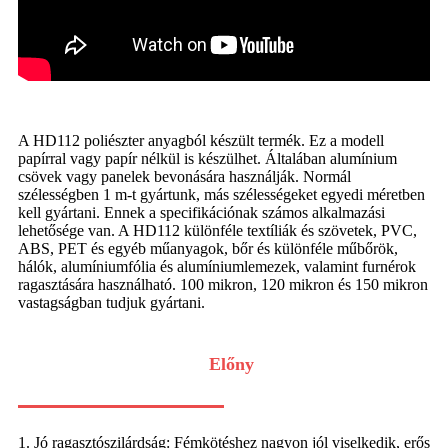
A HD112 poliészter anyagból készült termék. Ez a modell
papírral vagy papír nélkül is készülhet. Általában alumínium
csövek vagy panelek bevonására használják. Normál
szélességben 1 m-t gyártunk, más szélességeket egyedi méretben
kell gyártani. Ennek a specifikációnak számos alkalmazási
lehetősége van. A HD112 különféle textíliák és szövetek, PVC,
ABS, PET és egyéb műanyagok, bőr és különféle műbőrök,
hálók, alumíniumfólia és alumíniumlemezek, valamint furnérok
ragasztására használható. 100 mikron, 120 mikron és 150 mikron
vastagságban tudjuk gyártani.
Előny
1. Jó ragasztószilárdság: Fémkötéshez nagyon jól viselkedik, erős