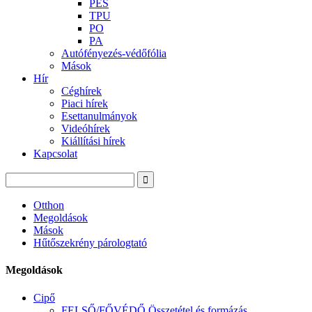
PES
TPU
PO
PA
Autófényezés-védőfólia
Mások
Hír
Céghírek
Piaci hírek
Esettanulmányok
Videóhírek
Kiállítási hírek
Kapcsolat
Otthon
Megoldások
Mások
Hűtőszekrény párologtató
Megoldások
Cipő
FELSŐ/FŐVÉDŐ Összetétel és formázás