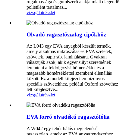
rugalmassága és gumiszerű alakja miatt elegendő
polietilént tartalmaz...
vizsgálat
részlet
Olvadó ragasztószalag cipőkhöz
Az L043 egy EVA anyagból készült termék,
amely alkalmas mikroszálas és EVA szeletek,
szövetek, papír stb. laminálására. Gyakran
választják azok, akik egyensúlyt szeretnének
teremteni a feldolgozási hőmérséklet és a
magasabb hőmérséklettel szembeni ellenállás
között. Ez a modell kifejezetten bizonyos
speciális szövetekhez, például Oxford szövethez
lett kifejlesztve...
vizsgálat
részlet
EVA forró olvadékú ragasztófólia
A W042 egy fehér hálós megjelenésű
ragasztólap, amely az EVA anyagrendszerhez