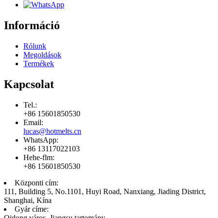
Információ
Rólunk
Megoldások
Termékek
Kapcsolat
Tel.:
+86 15601850530
Email:
lucas@hotmelts.cn
WhatsApp:
+86 13117022103
Hehe-flm:
+86 15601850530
Központi cím:
111, Building 5, No.1101, Huyi Road, Nanxiang, Jiading District,
Shanghai, Kína
Gyár címe:
Qidong város, Jiangsu tartomány