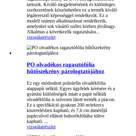
tartozik. Kiváló megjelenésének és különleges
szerkezetének köszönhetően ez a termék kiváló
légáteresztő képességgel rendelkezik. Ez a
modell számos alkalmazással rendelkezik,
amelyeket sok vásárló széles körben jóváhagy.
Alkalmas a következők ragasztására...
vizsgálat
részlet
PO olvadékos ragasztófólia
hűtőszekrény párologtatójához
Ez egy módosított poliolefin olvadékfólia
alappapír nélkül. Egyes ügyfelek kérésére és a
gyártási különbségek miatt a papír nélküli
olvadékfólia is szívesen látott termék a piacon.
Ez a specifikáció gyakran 200 m/tekercs
kiszerelésben kapható, és 7,6 cm átmérőjű
papírcsővel ellátott buborékfóliába töltve
kapható. ...
vizsgálat
részlet