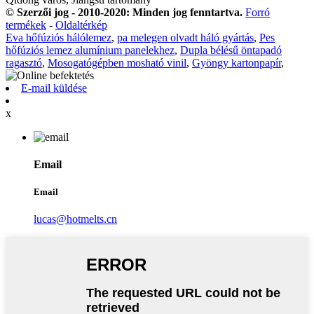
© Szerzői jog - 2010-2020: Minden jog fenntartva.
Forró
termékek
-
Oldaltérkép
Eva hőfúziós hálólemez
,
pa melegen olvadt háló gyártás
,
Pes
hőfúziós lemez alumínium panelekhez
,
Dupla bélésű öntapadó
ragasztó
,
Mosogatógépben mosható vinil
,
Gyöngy kartonpapír
,
E-mail küldése
x
Email
Email
lucas@hotmelts.cn