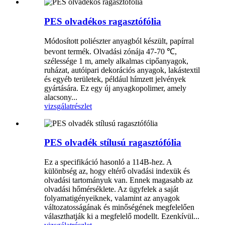
PES olvadékos ragasztófólia
Módosított poliészter anyagból készült, papírral
bevont termék. Olvadási zónája 47-70 ℃,
szélessége 1 m, amely alkalmas cipőanyagok,
ruházat, autóipari dekorációs anyagok, lakástextil
és egyéb területek, például hímzett jelvények
gyártására. Ez egy új anyagkopolimer, amely
alacsony...
vizsgálat
részlet
PES olvadék stílusú ragasztófólia
Ez a specifikáció hasonló a 114B-hez. A
különbség az, hogy eltérő olvadási indexük és
olvadási tartományuk van. Ennek magasabb az
olvadási hőmérséklete. Az ügyfelek a saját
folyamatigényeiknek, valamint az anyagok
változatosságának és minőségének megfelelően
választhatják ki a megfelelő modellt. Ezenkívül...