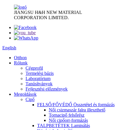
JIANGSU H&H NEW MATERIAL
CORPORATION LIMITED.
English
Otthon
Rólunk
Cégprofil
Termelési bázis
Laboratórium
Tanúsítványok
Fejlesztési előzmények
Megoldások
Cipő
FELSŐ/FŐVÉDŐ Összetétel és formázás
Női csizmaszár falra illeszthető
Tornacipő felsőrész
Női cipőorr-formázás
TALPBETÉTEK Laminálás