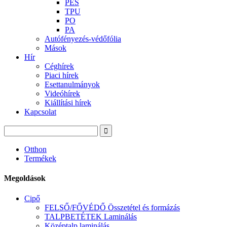
PES
TPU
PO
PA
Autófényezés-védőfólia
Mások
Hír
Céghírek
Piaci hírek
Esettanulmányok
Videóhírek
Kiállítási hírek
Kapcsolat
Otthon
Termékek
Megoldások
Cipő
FELSŐ/FŐVÉDŐ Összetétel és formázás
TALPBETÉTEK Laminálás
Középtalp laminálás