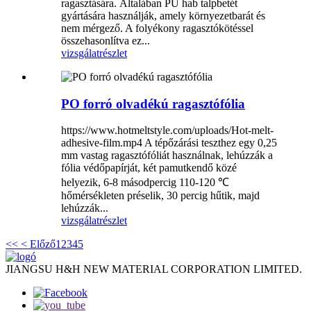
ragasztására. Általában PU hab talpbetét
gyártására használják, amely környezetbarát és
nem mérgező. A folyékony ragasztókötéssel
összehasonlítva ez...
vizsgálat
részlet
PO forró olvadékú ragasztófólia
https://www.hotmeltstyle.com/uploads/Hot-melt-
adhesive-film.mp4 A tépőzárási teszthez egy 0,25
mm vastag ragasztófóliát használnak, lehúzzák a
fólia védőpapírját, két pamutkendő közé
helyezik, 6-8 másodpercig 110-120 ℃
hőmérsékleten préselik, 30 percig hűtik, majd
lehúzzák...
vizsgálat
részlet
<<
< Előző
1
2
3
4
5
JIANGSU H&H NEW MATERIAL CORPORATION LIMITED.