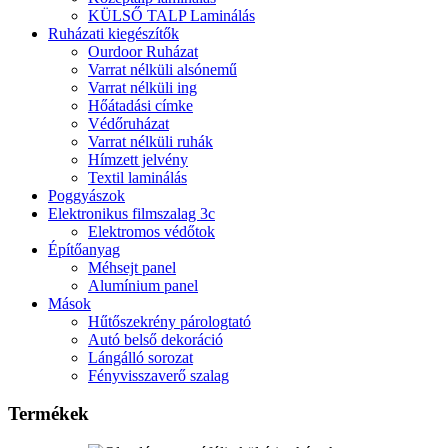
KÜLSŐ TALP Laminálás
Ruházati kiegészítők
Ourdoor Ruházat
Varrat nélküli alsónemű
Varrat nélküli ing
Hőátadási címke
Védőruházat
Varrat nélküli ruhák
Hímzett jelvény
Textil laminálás
Poggyászok
Elektronikus filmszalag 3c
Elektromos védőtok
Építőanyag
Méhsejt panel
Alumínium panel
Mások
Hűtőszekrény párologtató
Autó belső dekoráció
Lángálló sorozat
Fényvisszaverő szalag
Termékek