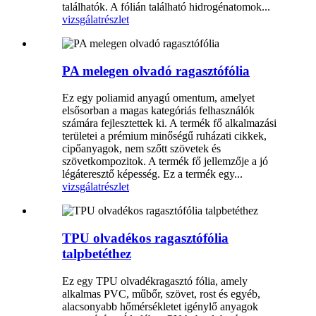
találhatók. A fólián található hidrogénatomok...
vizsgálat
részlet
PA melegen olvadó ragasztófólia
Ez egy poliamid anyagú omentum, amelyet
elsősorban a magas kategóriás felhasználók
számára fejlesztettek ki. A termék fő alkalmazási
területei a prémium minőségű ruházati cikkek,
cipőanyagok, nem szőtt szövetek és
szövetkompozitok. A termék fő jellemzője a jó
légáteresztő képesség. Ez a termék egy...
vizsgálat
részlet
TPU olvadékos ragasztófólia
talpbetéthez
Ez egy TPU olvadékragasztó fólia, amely
alkalmas PVC, műbőr, szövet, rost és egyéb,
alacsonyabb hőmérsékletet igénylő anyagok