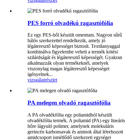
vizsgálat
részlet
PES forró olvadékú ragasztófólia
Ez egy PES-ből készült omentum. Nagyon sűrű
hálós szerkezettel rendelkezik, amely jó
légáteresztő képességet biztosít. Textilanyaggal
kombinálva figyelembe veheti a termék kötési
szilárdságát és légáteresztő képességét. Gyakran
alkalmazzák olyan termékeknél, amelyek
viszonylag magas légáteresztő képességet
igényelnek...
vizsgálat
részlet
PA melegen olvadó ragasztófólia
A PA olvadékfólia egy poliamidból készült
olvadékfólia termék. A poliamid (PA) egy lineáris
hőre lágyuló polimer, amelynek molekuláris
gerincén karbonsavak és aminok által létrehozott
amidcsoport ismétlődő szerkezeti egységei