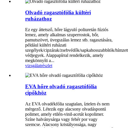
Olvadó ragasztófólia kültéri
ruházathoz
Ez egy áttetsző, hőre lágyuló poliuretán fúziós
lemez, amely alkalmas szuperrostok, bőr,
pamutszövet, üvegszálas lemez stb. ragasztására,
például kültéri ruházati
szegélyek/cipzárak/zsebvédők/sapkahosszabbítók/hímzet
védjegyek. Alappapírral rendelkezik, amely
megkönnyíti a...
vizsgálat
részlet
EVA hőre olvadó ragasztófólia
cipőkhöz
Az EVA olvadékfólia szagtalan, íztelen és nem
mérgező. Létezik egy alacsony olvadáspontú
polimer, amely etilén-vinil-acetát kopolimer.
Színe halványsárga vagy fehér por vagy
szemcse. Alacsony kristályossága, nagy