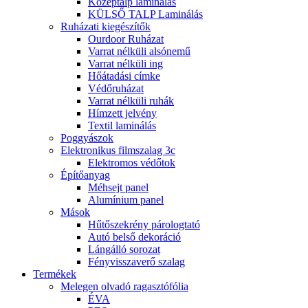
Középtalp laminálás
KÜLSŐ TALP Laminálás
Ruházati kiegészítők
Ourdoor Ruházat
Varrat nélküli alsónemű
Varrat nélküli ing
Hőátadási címke
Védőruházat
Varrat nélküli ruhák
Hímzett jelvény
Textil laminálás
Poggyászok
Elektronikus filmszalag 3c
Elektromos védőtok
Építőanyag
Méhsejt panel
Alumínium panel
Mások
Hűtőszekrény párologtató
Autó belső dekoráció
Lángálló sorozat
Fényvisszaverő szalag
Termékek
Melegen olvadó ragasztófólia
ÉVA