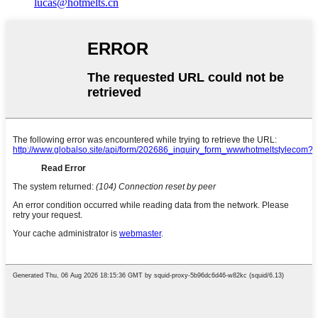
lucas@hotmelts.cn