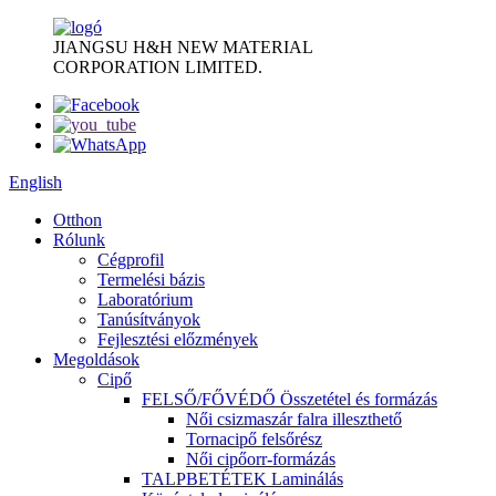
JIANGSU H&H NEW MATERIAL
CORPORATION LIMITED.
English
Otthon
Rólunk
Cégprofil
Termelési bázis
Laboratórium
Tanúsítványok
Fejlesztési előzmények
Megoldások
Cipő
FELSŐ/FŐVÉDŐ Összetétel és formázás
Női csizmaszár falra illeszthető
Tornacipő felsőrész
Női cipőorr-formázás
TALPBETÉTEK Laminálás