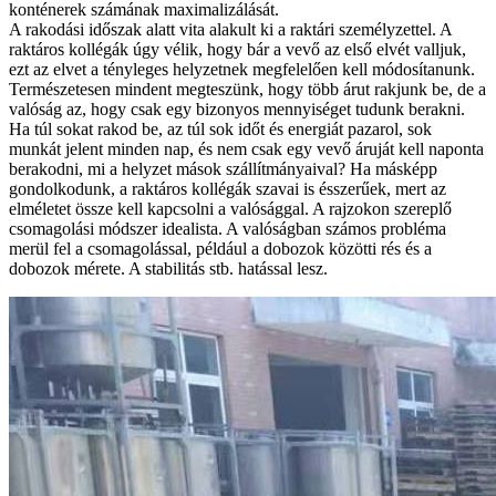
konténerek számának maximalizálását.
A rakodási időszak alatt vita alakult ki a raktári személyzettel. A
raktáros kollégák úgy vélik, hogy bár a vevő az első elvét valljuk,
ezt az elvet a tényleges helyzetnek megfelelően kell módosítanunk.
Természetesen mindent megteszünk, hogy több árut rakjunk be, de a
valóság az, hogy csak egy bizonyos mennyiséget tudunk berakni.
Ha túl sokat rakod be, az túl sok időt és energiát pazarol, sok
munkát jelent minden nap, és nem csak egy vevő áruját kell naponta
berakodni, mi a helyzet mások szállítmányaival? Ha másképp
gondolkodunk, a raktáros kollégák szavai is ésszerűek, mert az
elméletet össze kell kapcsolni a valósággal. A rajzokon szereplő
csomagolási módszer idealista. A valóságban számos probléma
merül fel a csomagolással, például a dobozok közötti rés és a
dobozok mérete. A stabilitás stb. hatással lesz.