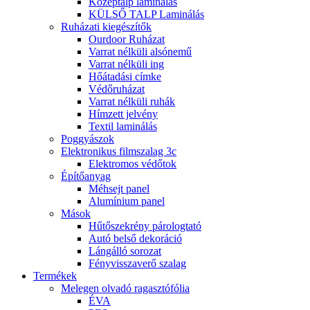
Középtalp laminálás
KÜLSŐ TALP Laminálás
Ruházati kiegészítők
Ourdoor Ruházat
Varrat nélküli alsónemű
Varrat nélküli ing
Hőátadási címke
Védőruházat
Varrat nélküli ruhák
Hímzett jelvény
Textil laminálás
Poggyászok
Elektronikus filmszalag 3c
Elektromos védőtok
Építőanyag
Méhsejt panel
Alumínium panel
Mások
Hűtőszekrény párologtató
Autó belső dekoráció
Lángálló sorozat
Fényvisszaverő szalag
Termékek
Melegen olvadó ragasztófólia
ÉVA