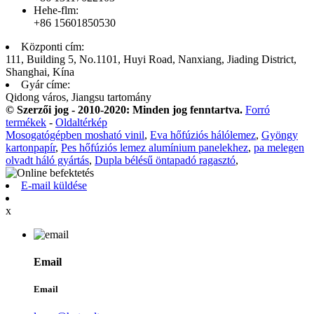
Hehe-flm:
+86 15601850530
Központi cím:
111, Building 5, No.1101, Huyi Road, Nanxiang, Jiading District,
Shanghai, Kína
Gyár címe:
Qidong város, Jiangsu tartomány
© Szerzői jog - 2010-2020: Minden jog fenntartva.
Forró
termékek
-
Oldaltérkép
Mosogatógépben mosható vinil
,
Eva hőfúziós hálólemez
,
Gyöngy
kartonpapír
,
Pes hőfúziós lemez alumínium panelekhez
,
pa melegen
olvadt háló gyártás
,
Dupla bélésű öntapadó ragasztó
,
E-mail küldése
x
Email
Email