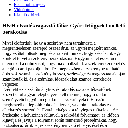
Esettanulmányok
Videóhírek
Kiállítási hírek
H&H olvadékragasztó fólia: Gyári felügyelet melletti
berakodás
Mivel előfordult, hogy a szekrény nem tartalmazta a
megrendelésben szereplő összes árut, az ügyfél megkért minket,
hogy ezúttal töltsük meg, és arra kért minket, hogy készítsünk egy
konkrét tervet a szekrény berakodására. Hogyan lehet ésszerűen
elrendezni a dobozokat, hogy maximalizáljuk a szekrény szerepét és
a legtöbb árut pakoljuk be. Ezt megelőzően a szekrénybe rakható
dobozok számát a szekrény hossza, szélessége és magassága alapján
számították ki, és a számítási időszak alatt számos korrekciót
végeztek.
Ezért ehhez a szállítmányhoz és rakodáshoz az értékesítőnek
közvetlenül a gyár telephelyére kell mennie, hogy a raktári
személyzettel együtt megpakolja a szekrényeket. Először
megbeszélik a legjobb rakodási tervet, valamint a rakodás és
elhelyezés sorrendjét. Ezután elvégzik a tényleges műveletet. Az
értékesítő a helyszínen felügyeli a rakodási folyamatot, és időben
kijavítja és javítja a folyamat során felmerülő problémákat, hogy
biztosítsa az áruk teljes szekrényben való elhelyezését és a