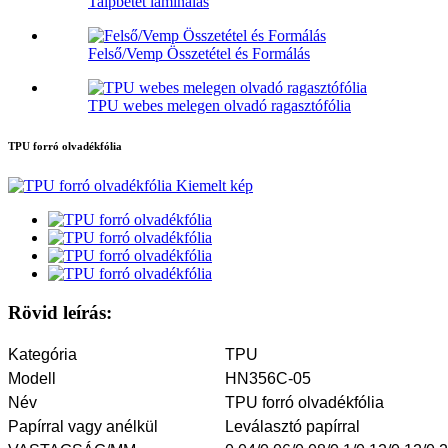
Talpbetét laminálás
Felső/Vemp Összetétel és Formálás
TPU webes melegen olvadó ragasztófólia
TPU forró olvadékfólia
Rövid leírás:
Kategória
TPU
Modell
HN356C-05
Név
TPU forró olvadékfólia
Papírral vagy anélkül
Leválasztó papírral