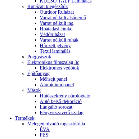
KÜLSŐ TALP Laminálás
Ruházati kiegészítők
Ourdoor Ruházat
Varrat nélküli alsónemű
Varrat nélküli ing
Hőátadási címke
Védőruházat
Varrat nélküli ruhák
Hímzett jelvény
Textil laminálás
Poggyászok
Elektronikus filmszalag 3c
Elektromos védőtok
Építőanyag
Méhsejt panel
Alumínium panel
Mások
Hűtőszekrény párologtató
Autó belső dekoráció
Lángálló sorozat
Fényvisszaverő szalag
Termékek
Melegen olvadó ragasztófólia
ÉVA
PES