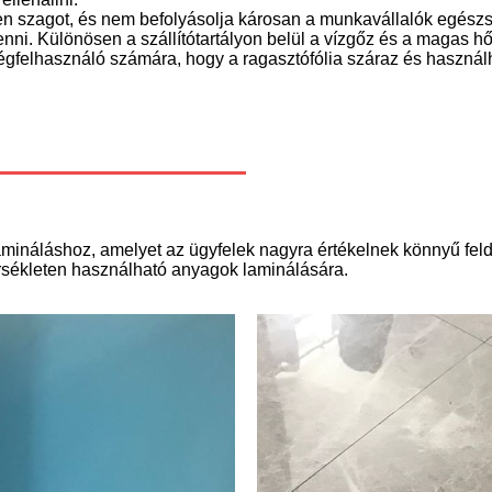
en szagot, és nem befolyásolja károsan a munkavállalók egészs
nni. Különösen a szállítótartályon belül a vízgőz és a magas hő
 végfelhasználó számára, hogy a ragasztófólia száraz és használ
lamináláshoz, amelyet az ügyfelek nagyra értékelnek könnyű fel
rsékleten használható anyagok laminálására.