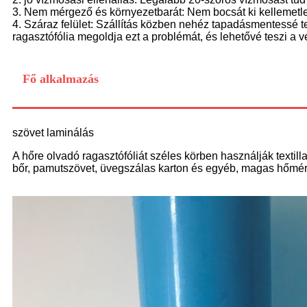
3. Nem mérgező és környezetbarát: Nem bocsát ki kellemetl
4. Száraz felület: Szállítás közben nehéz tapadásmentessé te
ragasztófólia megoldja ezt a problémát, és lehetővé teszi a
Fő alkalmazás
szövet laminálás
A hőre olvadó ragasztófóliát széles körben használják textil
bőr, pamutszövet, üvegszálas karton és egyéb, magas hőmé