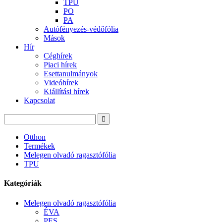
TPU
PO
PA
Autófényezés-védőfólia
Mások
Hír
Céghírek
Piaci hírek
Esettanulmányok
Videóhírek
Kiállítási hírek
Kapcsolat
Otthon
Termékek
Melegen olvadó ragasztófólia
TPU
Kategóriák
Melegen olvadó ragasztófólia
ÉVA
PES