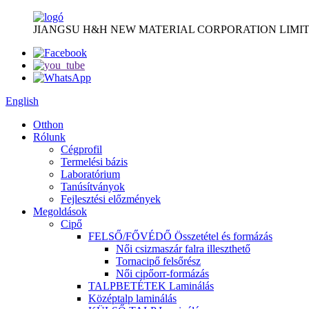
JIANGSU H&H NEW MATERIAL CORPORATION LIMIT
English
Otthon
Rólunk
Cégprofil
Termelési bázis
Laboratórium
Tanúsítványok
Fejlesztési előzmények
Megoldások
Cipő
FELSŐ/FŐVÉDŐ Összetétel és formázás
Női csizmaszár falra illeszthető
Tornacipő felsőrész
Női cipőorr-formázás
TALPBETÉTEK Laminálás
Középtalp laminálás