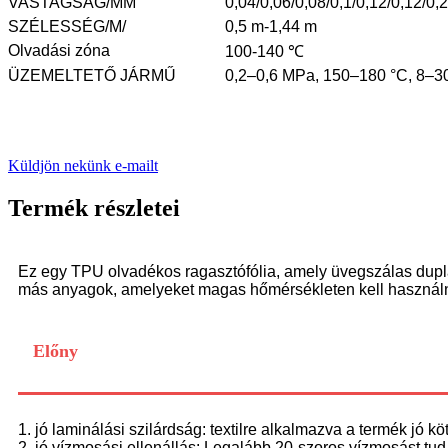
VASTAGSÁG/MM
0,04/0,06/0,08/0,1/0,12/0,12/0,2
SZÉLESSÉG/M/
0,5 m-1,44 m
Olvadási zóna
100-140 ℃
ÜZEMELTETŐ JÁRMŰ
0,2–0,6 MPa, 150–180 °C, 8–3
Küldjön nekünk e-mailt
Termék részletei
Ez egy TPU olvadékos ragasztófólia, amely üvegszálas dupla 
más anyagok, amelyeket magas hőmérsékleten kell használn
Előny
1. jó laminálási szilárdság: textilre alkalmazva a termék jó köt
2. jó vízmosási ellenállás: Legalább 20-szoros vízmosást tud 