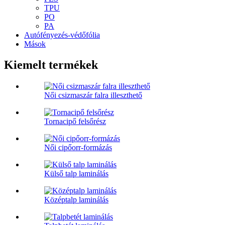
TPU
PO
PA
Autófényezés-védőfólia
Mások
Kiemelt termékek
Női csizmaszár falra illeszthető
Tornacipő felsőrész
Női cipőorr-formázás
Külső talp laminálás
Középtalp laminálás