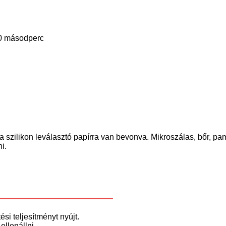
0 másodperc
szilikon leválasztó papírra van bevonva. Mikroszálas, bőr, pam
i.
ési teljesítményt nyújt.
ellenállni.